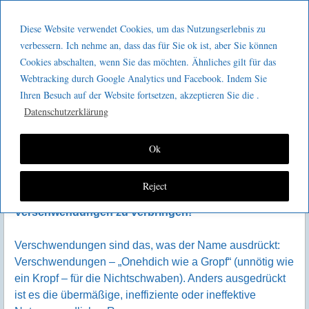
Menu
Skip to content
GeeMco :
Diese Website verwendet Cookies, um das Nutzungserlebnis zu
men
Götz Müller
verbessern. Ich nehme an, dass das für Sie ok ist, aber Sie können
Gegen Verschwendungen – ein
Cookies abschalten, wenn Sie das möchten. Ähnliches gilt für das
Consulting
Manifest
Webtracking durch Google Analytics und Facebook. Indem Sie
Ihren Besuch auf der Website fortsetzen, akzeptieren Sie die .
Datenschutzerklärung
Ok
Reject
Das Leben ist zu viel kurz, um es mit
Verschwendungen zu verbringen!
Verschwendungen sind das, was der Name ausdrückt:
Verschwendungen – „Onehdich wie a Gropf“ (unnötig wie
ein Kropf – für die Nichtschwaben). Anders ausgedrückt
ist es die über­mäßige, ineffi­ziente oder ineffek­tive