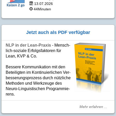
13.07.2026
44Minuten
Jetzt auch als PDF verfügbar
NLP in der Lean-Praxis
- Mensch­
lich-soziale Er­folgs­fak­to­ren für
Lean, KVP & Co.
Bes­se­re Kom­­mu­­ni­ka­tion mit den
Betei­lig­ten im Kon­ti­nuier­li­chen Ver­
bes­se­rungs­­pro­­zess durch nütz­­liche
Me­­tho­­den und Werk­­zeuge des
Neuro-Linguis­­ti­schen Pro­­gram­­mie­­
rens.
Mehr erfahren ...