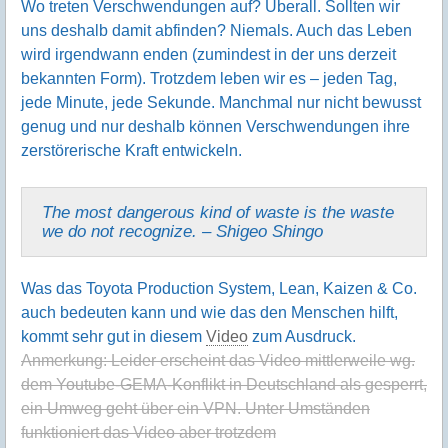
Wo treten Verschwen­dungen auf? Überall. Sollten wir
uns deshalb damit abfinden? Niemals. Auch das Leben
wird irgendwann enden (zumindest in der uns derzeit
bekannten Form). Trotzdem leben wir es – jeden Tag,
jede Minute, jede Sekunde. Manchmal nur nicht bewusst
genug und nur deshalb können Verschwendungen ihre
zerstörerische Kraft entwickeln.
The most dangerous kind of waste is the waste
we do not recognize. – Shigeo Shingo
Was das Toyota Production System, Lean, Kaizen & Co.
auch bedeuten kann und wie das den Menschen hilft,
kommt sehr gut in diesem
Video
zum Ausdruck.
Anmerkung: Leider erscheint das Video mittlerweile wg.
dem Youtube-GEMA-Konflikt in Deutschland als gesperrt,
ein Umweg geht über ein VPN. Unter Umständen
funktioniert das Video aber trotzdem