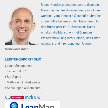
Meine Kunden profi­tieren davon, dass die
Men­schen in den Unter­nehmen produk­tiver
werden - vom Inhaber / Geschäfts­führer bis
zu den Mit­ar­beitern an den Maschi­nen, in
den Büros oder im Außen­dienst. Damit
erhalten die Men­schen Frei­räume zur
Weiter­ent­wicklung ihrer Person, des Unter­
nehmens und ihrer sons­tigen Umwelt.
Mehr über mich ...
LEISTUNGSPORTFOLIO
:
Lean Management
:
Kaizen / KVP
:
Six Sigma
:
Methoden & Werkzeuge
:
Schulungen & Seminare