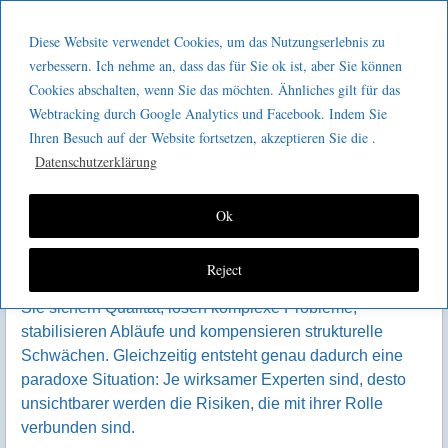
Menu
Skip to content
GeeMco :
Diese Website verwendet Cookies, um das Nutzungserlebnis zu
men
Götz Müller
verbessern. Ich nehme an, dass das für Sie ok ist, aber Sie können
Experten-Nachfolge wirksam
Cookies abschalten, wenn Sie das möchten. Ähnliches gilt für das
Consulting
gestalten
Webtracking durch Google Analytics und Facebook. Indem Sie
Ihren Besuch auf der Website fortsetzen, akzeptieren Sie die .
Datenschutzerklärung
Ok
Reject
Experten sind in vielen Organisationen tragende Säulen.
Sie sichern Qualität, lösen komplexe Probleme,
stabilisieren Abläufe und kompensieren strukturelle
Schwächen. Gleichzeitig entsteht genau dadurch eine
paradoxe Situation: Je wirksamer Experten sind, desto
unsichtbarer werden die Risiken, die mit ihrer Rolle
verbunden sind.