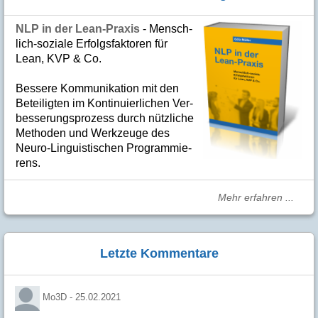
NLP in der Lean-Praxis
- Mensch­
lich-soziale Er­folgs­fak­to­ren für
Lean, KVP & Co.
Bes­se­re Kom­­mu­­ni­ka­tion mit den
Betei­lig­ten im Kon­ti­nuier­li­chen Ver­
bes­se­rungs­­pro­­zess durch nütz­­liche
Me­­tho­­den und Werk­­zeuge des
Neuro-Linguis­­ti­schen Pro­­gram­­mie­­
rens.
Mehr erfahren ...
Letzte Kommentare
Mo3D -
25.02.2021