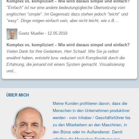
Komplex vs. kompliziert – Wie wird daraus simpel und einfach?
"Einfach" ist nur eine andere bedeutungsgleiche Übersetzung vom
englischen "simple". Im Gegensatz dazu stehen jedoch "leicht" und
"easy". Dinge mögen einfach sein, aber nicht leicht, wie z.B....
Goetz Mueller -
12.05.2019
Komplex vs. kompliziert – Wie wird daraus simpel und einfach?
Vielen Dank für Ihre Gedanken, Herr Schaaf. Wie Sie ja selbst
erwähnt haben, entsteht bzw. reduziert sich Komplexität durch die
Erfahrung, die jemand mit einem System gemacht. Visualisierung
und...
ÜBER MICH
Meine Kunden profi­tieren davon, dass die
Men­schen in den Unter­nehmen produk­tiver
werden - vom Inhaber / Geschäfts­führer bis
zu den Mit­ar­beitern an den Maschi­nen, in
den Büros oder im Außen­dienst. Damit
erhalten die Men­schen Frei­räume zur