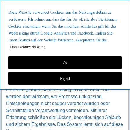
Menu
Skip to content
GeeMco :
Diese Website verwendet Cookies, um das Nutzungserlebnis zu
men
Götz Müller
verbessern. Ich nehme an, dass das für Sie ok ist, aber Sie können
Der Experte als struktureller
Cookies abschalten, wenn Sie das möchten. Ähnliches gilt für das
Consulting
Engpass
Webtracking durch Google Analytics und Facebook. Indem Sie
Ihren Besuch auf der Website fortsetzen, akzeptieren Sie die .
In vielen Organisationen werden Engpässe primär als
Datenschutzerklärung
Kapazitätsproblem verstanden. Zu wenig Personal, zu
viele Aufgaben, zu hohe Auslastung. Dass Engpässe
auch strukturell entstehen können, bleibt dabei oft
Ok
unbeachtet – insbesondere dann, wenn sie an einzelne
Personen gebunden sind.
Reject
Experten geraten selten zufällig in diese Rolle. Sie
werden dort wirksam, wo Prozesse unklar sind,
Entscheidungen nicht sauber verortet wurden oder
Schnittstellen Verantwortung vermeiden. Mit ihrer
Erfahrung schließen sie Lücken, beschleunigen Abläufe
und sichern Ergebnisse. Das System lernt, sich auf diese