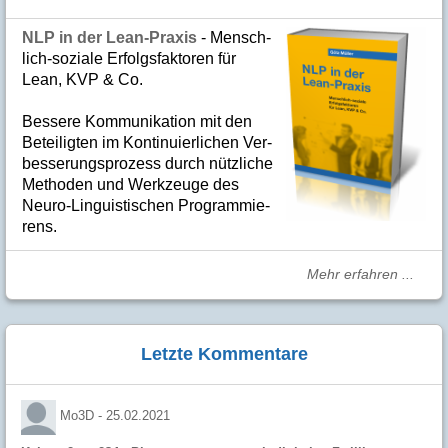
NLP in der Lean-Praxis
- Mensch­
lich-soziale Er­folgs­fak­to­ren für
Lean, KVP & Co.
Bes­se­re Kom­­mu­­ni­ka­tion mit den
Betei­lig­ten im Kon­ti­nuier­li­chen Ver­
bes­se­rungs­­pro­­zess durch nütz­­liche
Me­­tho­­den und Werk­­zeuge des
Neuro-Linguis­­ti­schen Pro­­gram­­mie­­
rens.
Mehr erfahren ...
Letzte Kommentare
Mo3D -
25.02.2021