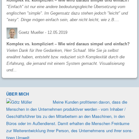
Komplex vs. kompliziert – Wie wird daraus simpel und einfach?
"Einfach" ist nur eine andere bedeutungsgleiche Übersetzung vom
englischen "simple". Im Gegensatz dazu stehen jedoch "leicht" und
"easy". Dinge mögen einfach sein, aber nicht leicht, wie z.B....
Goetz Mueller -
12.05.2019
Komplex vs. kompliziert – Wie wird daraus simpel und einfach?
Vielen Dank für Ihre Gedanken, Herr Schaaf. Wie Sie ja selbst
erwähnt haben, entsteht bzw. reduziert sich Komplexität durch die
Erfahrung, die jemand mit einem System gemacht. Visualisierung
und...
ÜBER MICH
Meine Kunden profi­tieren davon, dass die
Men­schen in den Unter­nehmen produk­tiver werden - vom Inhaber /
Geschäfts­führer bis zu den Mit­ar­beitern an den Maschi­nen, in den
Büros oder im Außen­dienst. Damit erhalten die Men­schen Frei­räume
zur Weiter­ent­wicklung ihrer Person, des Unter­nehmens und ihrer sons­
tigen Umwelt.