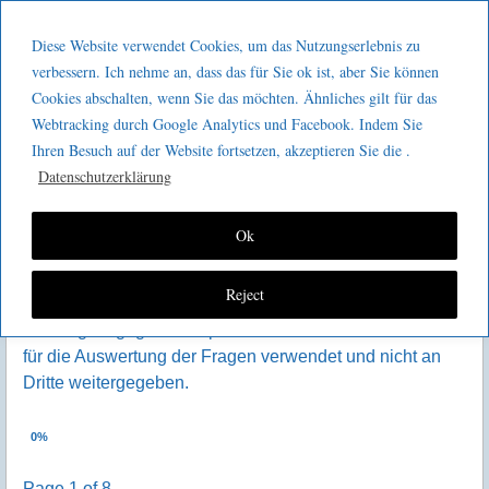
Menu
Skip to content
GeeMco :
Diese Website verwendet Cookies, um das Nutzungserlebnis zu
men
Götz Müller
verbessern. Ich nehme an, dass das für Sie ok ist, aber Sie können
Reflexion Experten-Nachfolge
Cookies abschalten, wenn Sie das möchten. Ähnliches gilt für das
Consulting
Die folgenden Fragen aus verschiedenen Kategorien
Webtracking durch Google Analytics und Facebook. Indem Sie
sollen Ihnen eine Reflexion über die Relevanz und
Ihren Besuch auf der Website fortsetzen, akzeptieren Sie die .
mögliche Konsequenzen aus bevorstehenden
Datenschutzerklärung
Ruhestandseintritten der Fachexperten und
Führungskräfte aus der Baby-Boomer-Generation
Ok
ermöglichen.
Reject
Bitte beachten Sie meine
Datenschutzerklärung
. Ihre hier
freiwillig eingegebenen persönlichen Daten werden nur
für die Auswertung der Fragen verwendet und nicht an
Dritte weitergegeben.
0%
Page 1 of 8