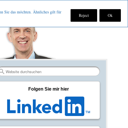
nn Sie das möchten. Ähnliches gilt für
Reject
Ok
Fan
Verbinden
RSS-
werden
auf
Feed
auf
LinkedIn
abonniere
Facebook
Search
Folgen Sie mir hier