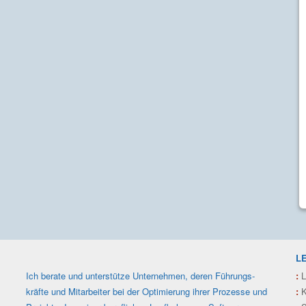
L
Ich berate und unterstütze Unter­nehmen, deren Füh­rungs­
:
L
kräfte und Mit­arbeiter bei der Optimie­rung ihrer Prozesse und
:
K