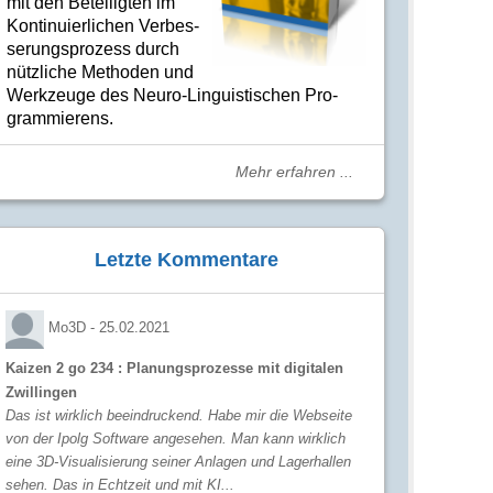
mit den Betei­lig­ten im
Kon­ti­nuier­li­chen Ver­bes­
se­rungs­­pro­­zess durch
nütz­­liche Me­­tho­­den und
Werk­­zeuge des Neuro-Linguis­­ti­schen Pro­­
gram­­mie­­rens.
Mehr erfahren ...
Letzte Kommentare
Mo3D -
25.02.2021
Kaizen 2 go 234 : Planungsprozesse mit digitalen
Zwillingen
Das ist wirklich beeindruckend. Habe mir die Webseite
von der Ipolg Software angesehen. Man kann wirklich
eine 3D-Visualisierung seiner Anlagen und Lagerhallen
sehen. Das in Echtzeit und mit KI...