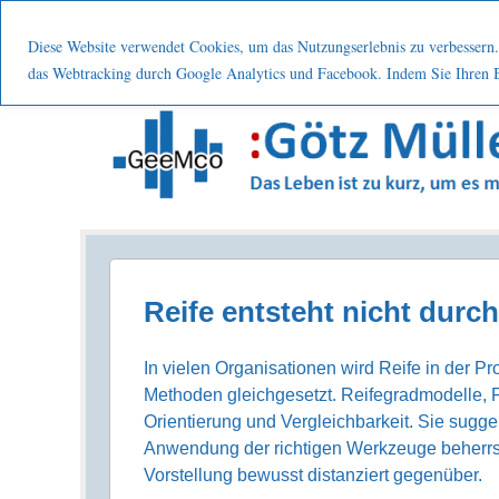
Menu
Skip to content
Start
Leistung
Nutzen
Über mic
Diese Website verwendet Cookies, um das Nutzungserlebnis zu verbessern. 
das Webtracking durch Google Analytics und Facebook. Indem Sie Ihren Be
Prozesse . Systematisch . Kontinuierlich . Verbes
Reife entsteht nicht dur
In vielen Organisationen wird Reife in der P
Methoden gleichgesetzt. Reifegradmodelle, 
Orientierung und Vergleichbarkeit. Sie sugg
Anwendung der richtigen Werkzeuge beherrsc
Vorstellung bewusst distanziert gegenüber.