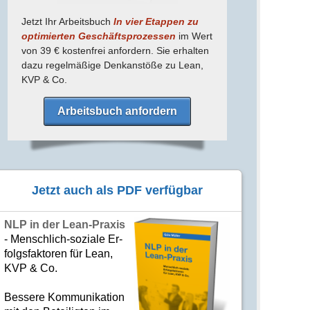
Jetzt Ihr Arbeitsbuch
In vier Etappen zu
optimierten Geschäfts­prozessen
im Wert
von 39 € kostenfrei anfordern. Sie erhalten
dazu regel­mäßige Denk­anstöße zu Lean,
KVP & Co.
Arbeitsbuch anfordern
Jetzt auch als PDF verfügbar
NLP in der Lean-Praxis
- Mensch­lich-soziale Er­
folgs­fak­to­ren für Lean,
KVP & Co.
Bes­se­re Kom­­mu­­ni­ka­tion