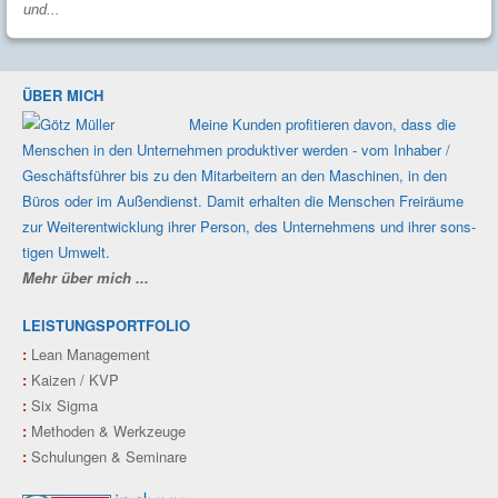
und...
ÜBER MICH
Meine Kunden profi­tieren davon, dass die
Men­schen in den Unter­nehmen produk­tiver werden - vom Inhaber /
Geschäfts­führer bis zu den Mit­ar­beitern an den Maschi­nen, in den
Büros oder im Außen­dienst. Damit erhalten die Men­schen Frei­räume
zur Weiter­ent­wicklung ihrer Person, des Unter­nehmens und ihrer sons­
tigen Umwelt.
Mehr über mich ...
LEISTUNGSPORTFOLIO
:
Lean Management
:
Kaizen / KVP
:
Six Sigma
:
Methoden & Werkzeuge
:
Schulungen & Seminare