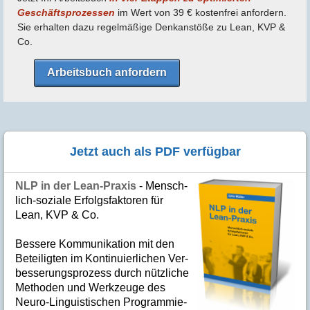
Geschäfts­prozessen
im Wert von 39 € kostenfrei anfordern.
Sie erhalten dazu regel­mäßige Denk­anstöße zu Lean, KVP &
Co.
Arbeitsbuch anfordern
Jetzt auch als PDF verfügbar
NLP in der Lean-Praxis
- Mensch­
lich-soziale Er­folgs­fak­to­ren für
Lean, KVP & Co.
Bes­se­re Kom­­mu­­ni­ka­tion mit den
Betei­lig­ten im Kon­ti­nuier­li­chen Ver­
bes­se­rungs­­pro­­zess durch nütz­­liche
Me­­tho­­den und Werk­­zeuge des
Neuro-Linguis­­ti­schen Pro­­gram­­mie­­