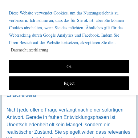
Menu
Skip to content
GeeMco :
Diese Website verwendet Cookies, um das Nutzungserlebnis zu
men
Götz Müller
verbessern. Ich nehme an, dass das für Sie ok ist, aber Sie können
Warum keine Entscheidung
Cookies abschalten, wenn Sie das möchten. Ähnliches gilt für das
Consulting
manchmal die beste Lösung ist
Webtracking durch Google Analytics und Facebook. Indem Sie
Ihren Besuch auf der Website fortsetzen, akzeptieren Sie die .
In Organisationen gilt Entscheidungsfähigkeit als
Datenschutzerklärung
zentrale Führungskompetenz. Wer zögert, gilt schnell als
unsicher oder unentschlossen. In der Produktentwicklung
führt diese Haltung jedoch regelmäßig zu
Ok
Fehlentscheidungen mit langfristiger Wirkung. Lean
Product Development stellt diese Logik bewusst infrage
Reject
und lenkt den Blick auf den Wert des bewussten Nicht-
Entscheidens.
Nicht jede offene Frage verlangt nach einer sofortigen
Antwort. Gerade in frühen Entwicklungsphasen ist
Unentschiedenheit oft kein Mangel, sondern ein
realistischer Zustand. Sie spiegelt wider, dass relevantes