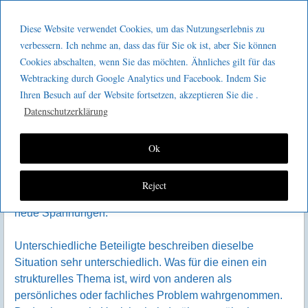
Menu
Skip to content
GeeMco :
Diese Website verwendet Cookies, um das Nutzungserlebnis zu
men
Götz Müller
verbessern. Ich nehme an, dass das für Sie ok ist, aber Sie können
Klärungsraum für Entscheider
Cookies abschalten, wenn Sie das möchten. Ähnliches gilt für das
Consulting
Webtracking durch Google Analytics und Facebook. Indem Sie
Wenn Sie merken, dass etwas nicht stimmt,
Ihren Besuch auf der Website fortsetzen, akzeptieren Sie die .
aber noch nicht klar benennen können, was
Datenschutzerklärung
In vielen Organisationen zeigt sich eine schwierige
Situation nicht als klar benennbares Problem, sondern
Ok
als eine Kombination aus Symptomen. Entscheidungen
führen nicht zu der erhofften Entlastung, Maßnahmen
Reject
greifen nur teilweise oder erzeugen an anderer Stelle
neue Spannungen.
Unterschiedliche Beteiligte beschreiben dieselbe
Situation sehr unterschiedlich. Was für die einen ein
strukturelles Thema ist, wird von anderen als
persönliches oder fachliches Problem wahrgenommen.