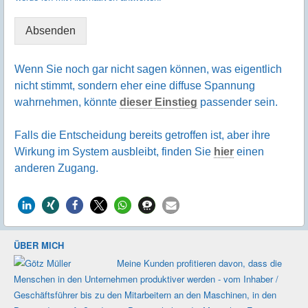
e
i
i
g
Absenden
l
e
i
r
g
T
Wenn Sie noch gar nicht sagen können, was eigentlich
e
e
nicht stimmt, sondern eher eine diffuse Spannung
r
x
wahrnehmen, könnte
dieser Einstieg
passender sein.
T
t
e
*
x
Falls die Entscheidung bereits getroffen ist, aber ihre
t
Wirkung im System ausbleibt, finden Sie
hier
einen
*
anderen Zugang.
ÜBER MICH
Meine Kunden profi­tieren davon, dass die
Men­schen in den Unter­nehmen produk­tiver werden - vom Inhaber /
Geschäfts­führer bis zu den Mit­ar­beitern an den Maschi­nen, in den