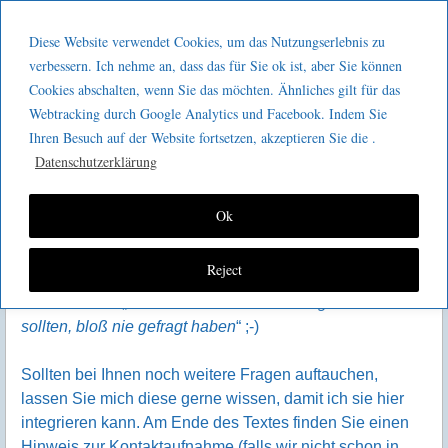
Menu
Skip to content
GeeMco :
Diese Website verwendet Cookies, um das Nutzungserlebnis zu
men
Götz Müller
verbessern. Ich nehme an, dass das für Sie ok ist, aber Sie können
Interview mit Götz Müller
Cookies abschalten, wenn Sie das möchten. Ähnliches gilt für das
Consulting
Weil mir von Interessenten an meiner Beratungsleistung
Webtracking durch Google Analytics und Facebook. Indem Sie
immer wieder vergleichbare Fragen gestellt werden,
Ihren Besuch auf der Website fortsetzen, akzeptieren Sie die .
habe ich diese in einem
fiktiven Interview
Datenschutzerklärung
zusammengestellt.
Ok
Ein paar der Fragen entspringen auch meinem Eindruck
von „
was Interessenten schon immer wissen wollten, sich
Reject
aber nie getraut haben zu fragen
“ oder auch meinem
Wunsch nach „
was Interessenten unbedingt wissen
sollten, bloß nie gefragt haben
“ ;-)
Sollten bei Ihnen noch weitere Fragen auftauchen,
lassen Sie mich diese gerne wissen, damit ich sie hier
integrieren kann. Am Ende des Textes finden Sie einen
Hinweis zur Kontaktaufnahme (falls wir nicht schon in