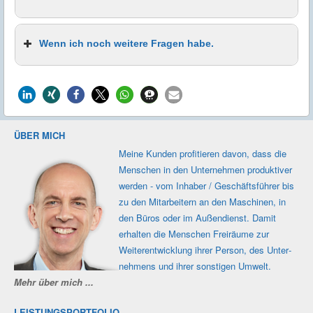
Wenn ich noch weitere Fragen habe.
ÜBER MICH
Meine Kunden profi­tieren davon, dass die
Men­schen in den Unter­nehmen produk­tiver
werden - vom Inhaber / Geschäfts­führer bis
zu den Mit­ar­beitern an den Maschi­nen, in
Kontaktformular
den Büros oder im Außen­dienst. Damit
erhalten die Men­schen Frei­räume zur
Weiter­ent­wicklung ihrer Person, des Unter­
nehmens und ihrer sons­tigen Umwelt.
Mehr über mich ...
LEISTUNGSPORTFOLIO