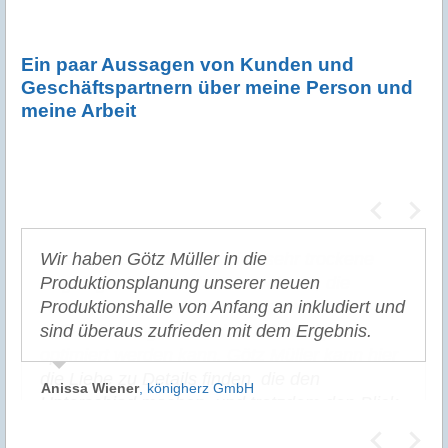
Ein paar Aussagen von Kunden und
Geschäftspartnern über meine Person und
meine Arbeit
Wir haben Götz Müller in die
Prozesse sind für viele eine sehr trockene
Produktionsplanung unserer neuen
Angelegenheit. Doch Unternehmer, die
Produktionshalle von Anfang an inkludiert und
Abläufe immer und immer wiederholen,
sind überaus zufrieden mit dem Ergebnis.
sollten überlegen, ob hier nicht einiges
optimiert werden kann. Götz Müller kann hier
die Liebe zu Details finden, die den
Anissa Wiener
,
königherz GmbH
Unterschied machen, und trotzdem den Blick
für das Wesentliche behalten.