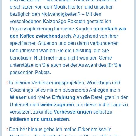
Effizienz
, geringere Kosten, bessere
Qualität
,
schnellere Leistung, weniger Verschwendung, höhere
Kundenzufriedenheit
, engagiertere Führungskräfte
und Mitarbeiter – wo anfangen und weitermachen,
erschlagen von den Möglichkeiten und unsicher
bezüglich den Notwendigkeiten? – Mit den
verschiedenen Kaizen2go Paketen gestalte ich
Prozessoptimierung für meine Kunden
so einfach wie
den Kaffee zwischendurch
. Ausgehend von Ihrer
spezifischen Situation und den damit verbundenen
Bedürfnissen wählen Sie die Leistung, die Sie
benötigen. Nicht mehr und nicht weniger. Gerne
unterstütze ich Sie auch bei der Auswahl des für Sie
passenden Pakets.
In meinen Verbesserungsprojekten, Workshops und
Coachings ist es mir ein besonderes Anliegen mein
Wissen
und meine
Erfahrung
an die Beteiligten in den
Unternehmen
weiterzugeben
, um diese in die Lage zu