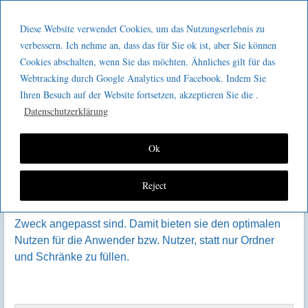
Menu
Skip to content
GeeMco :
Diese Website verwendet Cookies, um das Nutzungserlebnis zu
men
Götz Müller
verbessern. Ich nehme an, dass das für Sie ok ist, aber Sie können
Kaizen2go Aufschlüsselung
Cookies abschalten, wenn Sie das möchten. Ähnliches gilt für das
Consulting
Webtracking durch Google Analytics und Facebook. Indem Sie
Ihren Besuch auf der Website fortsetzen, akzeptieren Sie die .
Datenschutzerklärung
Ok
Arbeitsplatz- und Tätigkeitsbeschreibungen haben
Reject
unterschiedliche Zielrichtungen und Zielgruppen. Bei der
Form und den Inhalten kommt es darauf an, dass sie dem
Zweck angepasst sind. Damit bieten sie den optimalen
Nutzen für die Anwender bzw. Nutzer, statt nur Ordner
und Schränke zu füllen.