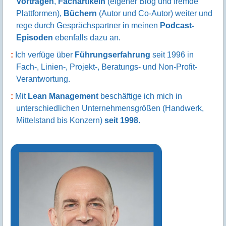
versetzen, zukünftig
Verbesserungen
selbst zu
initiieren und umzusetzen
.
Darüber hinaus gebe ich meine Erkenntnisse in
Vorträgen
,
Fachartikeln
(eigener Blog und fremde
Plattformen),
Büchern
(Autor und Co-Autor) weiter und
rege durch Gesprächspartner in meinen
Podcast-
Episoden
ebenfalls dazu an.
Ich verfüge über
Führungserfahrung
seit 1996 in
Fach-, Linien-, Projekt-, Beratungs- und Non-Profit-
Verantwortung.
Mit
Lean Management
beschäftige ich mich in
unterschiedlichen Unternehmensgrößen (Handwerk,
Mittelstand bis Konzern)
seit 1998
.