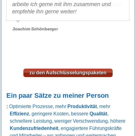
Götz Müller sieht die menschlich-sozialen
Ich möchte Ihnen hiermit noch einmal
Erfolgsfaktoren, also das höchste Gut des
persönlich danken, Ihre Brainpower
Unternehmens. Nicht nur, aber auch deshalb
eingebracht zu haben. Ich kann jedem, der
arbeite ich gerne mit ihm zusammen und
noch großes vorhat, nur empfehlen mit Ihnen
empfehle ihn gerne weiter!
zu arbeiten.
Joachim Schönberger
Alexander Hartmann
zu den Aufschlüsselungspaketen
Ein paar Sätze zu meiner Person
Optimierte Prozesse, mehr
Produktivität
, mehr