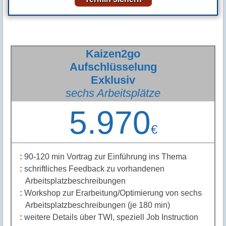
maximal 8 Personen im Workshop, im Vortrag 16
Personen, Wechsel im Teilnehmerkreis
Termin sichern
Kaizen2go
Aufschlüsselung
Exklusiv
sechs Arbeitsplätze
5.970
€
90-120 min Vortrag zur Einführung ins Thema
schriftliches Feedback zu vorhandenen