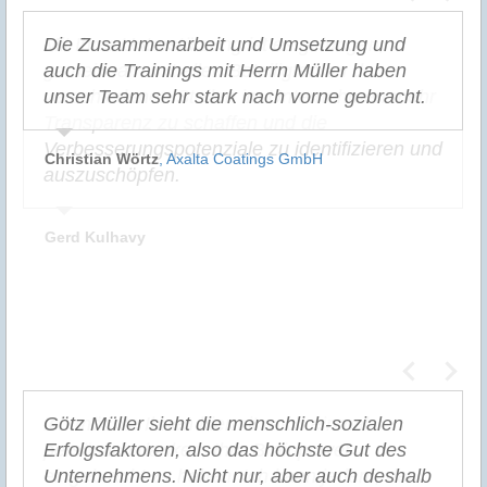
Gunther Verleger
,
BNI Stuttgart
Die Zusammenarbeit und Umsetzung und
Mit Ihrer Unterstützung ist es gelungen,
auch die Trainings mit Herrn Müller haben
gemeinsam mit allen Beteiligten an den
unser Team sehr stark nach vorne gebracht.
verschiedenen Stellen im Unternehmen mehr
Transparenz zu schaffen und die
Verbesserungspotenziale zu identifizieren und
Christian Wörtz
,
Axalta Coatings GmbH
auszuschöpfen.
Gerd Kulhavy