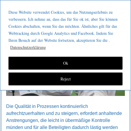
Menu
Skip to content
GeeMco :
Diese Website verwendet Cookies, um das Nutzungserlebnis zu
men
Götz Müller
verbessern. Ich nehme an, dass das für Sie ok ist, aber Sie können
Kaizen2go Layered Process
Cookies abschalten, wenn Sie das möchten. Ähnliches gilt für das
Consulting
Audits
Webtracking durch Google Analytics und Facebook. Indem Sie
Ihren Besuch auf der Website fortsetzen, akzeptieren Sie die .
Prozesse bewerten & verbessern –
Datenschutzerklärung
Mitarbeiter fördern & anerkennen
Ok
Reject
Die Qualität in Prozessen kontinuierlich
aufrechtzuerhalten und zu steigern, erfordert anhaltende
Anstrengungen, die leicht in übermäßige Kontrolle
münden und für alle Beteiligten dadurch lästig werden