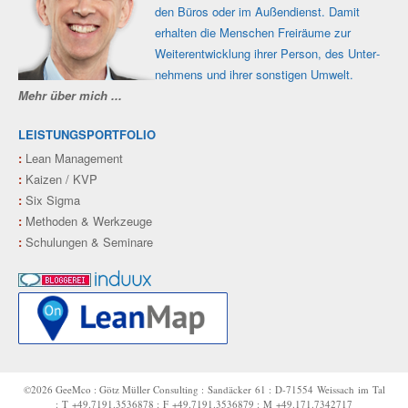
den Büros oder im Außen­dienst. Damit
erhalten die Men­schen Frei­räume zur
Weiter­ent­wicklung ihrer Person, des Unter­
nehmens und ihrer sons­tigen Umwelt.
Mehr über mich ...
LEISTUNGSPORTFOLIO
:
Lean Management
:
Kaizen / KVP
:
Six Sigma
:
Methoden & Werkzeuge
:
Schulungen & Seminare
©2026 GeeMco : Götz Müller Consulting : Sandäcker 61 : D‑71554 Weissach im Tal
: T +49.7191.3536878 : F +49.7191.3536879 : M +49.171.7342717