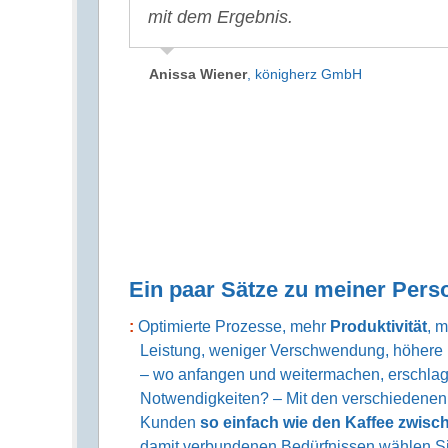
eise unserer
bringt uns mit
fehlen mit Ihnen zu
mit dem Ergebnis.
Unternehmer. Ohne Deine guten
Erfahrung in Lean und Six Si
nnten.
ten Impulsen zu
Ratschläge und Dein Coaching
ein neues Licht.
ungswegen.
stünde mein Unternehmen nicht
Anissa Wiener
,
königherz GmbH
dort, wo wir heute sind.
nn
Andy Glessner
,
Logistik-DL
Oliver Buhr
,
Copargo GmbH
Ein paar Sätze zu meiner Pers
Optimierte Prozesse, mehr
Produktivität
, 
Leistung, weniger Verschwendung, höhere
– wo anfangen und weitermachen, erschlag
Notwendigkeiten? – Mit den verschiedenen
Kunden
so einfach wie den Kaffee zwis
damit verbundenen Bedürfnissen wählen Sie 