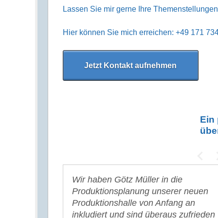
Lassen Sie mir gerne Ihre Themenstellungen
Hier können Sie mich erreichen: +49 171 7
Jetzt Kontakt aufnehmen
Ein
übe
 viele neue
es, sich
n hiermit noch
Wir haben Götz Müller in die
Danke für die Zeit, die Du Dir für
Sein Wissen und Berufserfah
ist, dass Sie
mplexen,
ch danken, Ihre
Produktionsplanung unserer neuen
mich genommen hast. Und für De
Lean / Kata sind einzigartig.
n
tellungen in
ebracht zu haben.
Produktionshalle von Anfang an
offenes Ohr für meine
Wissen, das ich von ihn geler
n haben und
pe
 der noch großes
inkludiert und sind überaus zufrieden
Herausforderungen als
habe, brachte meine über 10