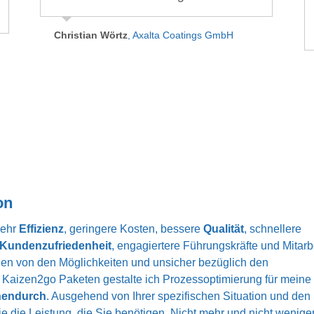
gma in
überlegen, ob hier nicht einiges
dargestellt. Jede Verschwendung
lösungso
Tra
optimiert werden kann. Götz Müller
weckt in Herrn Müller seinen
Ver
Christian Wörtz
,
Axalta Coatings GmbH
kann hier die Liebe zu Details
Ehrgeiz.
ide
Alexande
finden, die den Unterschied machen,
und trotzdem den Blick für das
Detlef Würth
,
würth Druck GmbH
Ger
Wesentliche behalten.
Gunther Verleger
,
BNI Stuttgart
on
mehr
Effizienz
, geringere Kosten, bessere
Qualität
, schnellere
Kundenzufriedenheit
, engagiertere Führungskräfte und Mitarb
en von den Möglichkeiten und unsicher bezüglich den
 Kaizen2go Paketen gestalte ich Prozessoptimierung für meine
chendurch
. Ausgehend von Ihrer spezifischen Situation und den
die Leistung, die Sie benötigen. Nicht mehr und nicht weniger