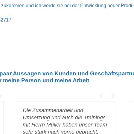
 zukommen und ich werde sie bei der Entwicklung neuer Produk
342717
 paar Aussagen von Kunden und Geschäftspartn
r meine Person und meine Arbeit
rung in
Prozesse sind für viele eine sehr
Die Zusammenarbeit und
Herr Müller erfasst rasch
Herrn M
Mit
in
 Das
trockene Angelegenheit. Doch
Umsetzung und auch die Trainings
bestehende Prozesse und die
Engpass
gel
nt
Unternehmer, die Abläufe immer und
mit Herrn Müller haben unser Team
Optimierungspotentiale. Diese
möglich
Bet
 Jahre
immer wiederholen, sollten
sehr stark nach vorne gebracht.
werden äußerst strukturiert
skizzier
Ste