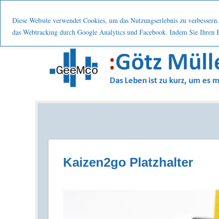
Menu
Skip to content
Start
Leistung
Nutzen
Über mic
Diese Website verwendet Cookies, um das Nutzungserlebnis zu verbessern. 
das Webtracking durch Google Analytics und Facebook. Indem Sie Ihren Be
Prozesse . Systematisch . Kontinuierlich . Verbes
Kaizen2go Platzhalter