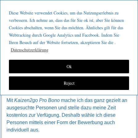
Menu
Skip to content
GeeMco :
Diese Website verwendet Cookies, um das Nutzungserlebnis zu
men
Götz Müller
verbessern. Ich nehme an, dass das für Sie ok ist, aber Sie können
Kaizen2go Pro Bono
Cookies abschalten, wenn Sie das möchten. Ähnliches gilt für das
Consulting
Webtracking durch Google Analytics und Facebook. Indem Sie
Ihren Besuch auf der Website fortsetzen, akzeptieren Sie die .
Datenschutzerklärung
Ok
Ein Teil meiner persönlichen Lebensphilosophie ist es,
Reject
mein Wissen und meine Erfahrung weiterzugeben.
Mit
Kaizen2go Pro Bono
mache ich das ganz gezielt an
ausgesuchte Personen und stelle dazu meine Zeit
kostenlos zur Verfügung. Deshalb wähle ich diese
Personen mittels einer Form der Bewerbung auch
individuell aus.