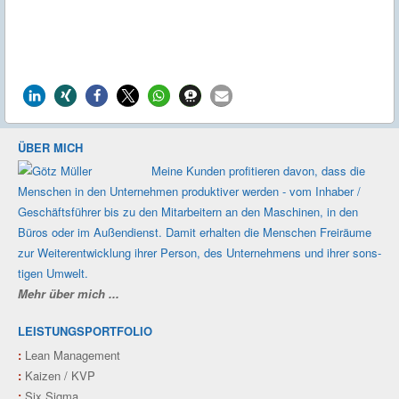
ÜBER MICH
Meine Kunden profi­tieren davon, dass die
Men­schen in den Unter­nehmen produk­tiver werden - vom Inhaber /
Geschäfts­führer bis zu den Mit­ar­beitern an den Maschi­nen, in den
Büros oder im Außen­dienst. Damit erhalten die Men­schen Frei­räume
zur Weiter­ent­wicklung ihrer Person, des Unter­nehmens und ihrer sons­
tigen Umwelt.
Mehr über mich ...
LEISTUNGSPORTFOLIO
:
Lean Management
:
Kaizen / KVP
:
Six Sigma