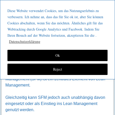
Menu
Skip to content
GeeMco :
Diese Website verwendet Cookies, um das Nutzungserlebnis zu
men
Götz Müller
verbessern. Ich nehme an, dass das für Sie ok ist, aber Sie können
Kaizen2go Shopfloor
Cookies abschalten, wenn Sie das möchten. Ähnliches gilt für das
Consulting
Management
Webtracking durch Google Analytics und Facebook. Indem Sie
Ihren Besuch auf der Website fortsetzen, akzeptieren Sie die .
Datenschutzerklärung
Ok
Reject
Führung am Ort des Geschehens mittels Shopfloor
Management (SFM) ist ein zentrales Element von Lean
Management.
Gleichzeitig kann SFM jedoch auch unabhängig davon
eingesetzt oder als Einstieg ins Lean Management
genutzt werden.