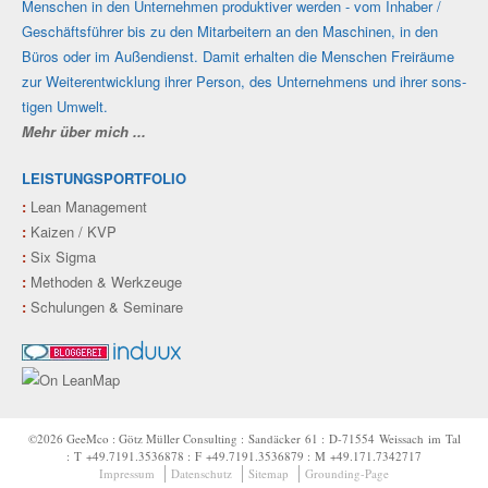
Men­schen in den Unter­nehmen produk­tiver werden - vom Inhaber /
Geschäfts­führer bis zu den Mit­ar­beitern an den Maschi­nen, in den
Büros oder im Außen­dienst. Damit erhalten die Men­schen Frei­räume
zur Weiter­ent­wicklung ihrer Person, des Unter­nehmens und ihrer sons­
tigen Umwelt.
Mehr über mich ...
LEISTUNGSPORTFOLIO
:
Lean Management
:
Kaizen / KVP
:
Six Sigma
:
Methoden & Werkzeuge
:
Schulungen & Seminare
©2026 GeeMco : Götz Müller Consulting : Sandäcker 61 : D‑71554 Weissach im Tal
: T +49.7191.3536878 : F +49.7191.3536879 : M +49.171.7342717
Impressum
Datenschutz
Sitemap
Grounding-Page