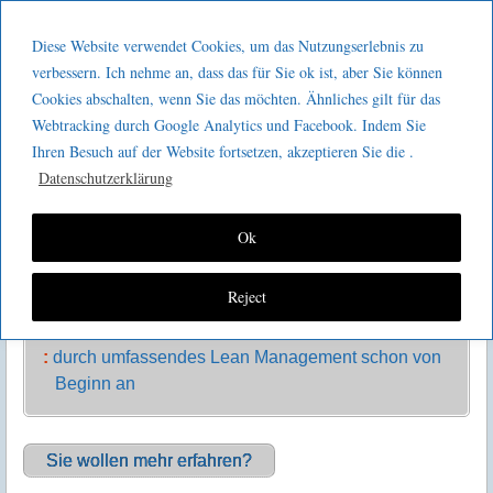
Menu
Skip to content
GeeMco :
Diese Website verwendet Cookies, um das Nutzungserlebnis zu
men
Götz Müller
verbessern. Ich nehme an, dass das für Sie ok ist, aber Sie können
Lean Product Development
Cookies abschalten, wenn Sie das möchten. Ähnliches gilt für das
Consulting
Webtracking durch Google Analytics und Facebook. Indem Sie
Für progressive Geschäftsführer Technik, Chief Technology Officer,
Ihren Besuch auf der Website fortsetzen, akzeptieren Sie die .
Entwicklungsleiter, Head of Engineering
Datenschutzerklärung
Machen Sie Ihre
Entwicklungsabteilung zur Quelle
Ok
der Kundenzufriedenheit
Reject
in Qualität, Liefertreue und Kosten
als zuverlässigen Lieferant für die Produktion
durch umfassendes Lean Management schon von
Beginn an
Sie wollen mehr erfahren?