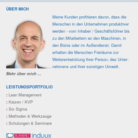
ÜBER MICH
Meine Kunden profi­tieren davon, dass die
Men­schen in den Unter­nehmen produk­tiver
werden - vom Inhaber / Geschäfts­führer bis
zu den Mit­ar­beitern an den Maschi­nen, in
den Büros oder im Außen­dienst. Damit
erhalten die Men­schen Frei­räume zur
Weiter­ent­wicklung ihrer Person, des Unter­
nehmens und ihrer sons­tigen Umwelt.
Mehr über mich ...
LEISTUNGSPORTFOLIO
:
Lean Management
:
Kaizen / KVP
:
Six Sigma
:
Methoden & Werkzeuge
:
Schulungen & Seminare