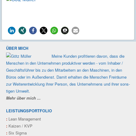
ÜBER MICH
Meine Kunden profi­tieren davon, dass die
Men­schen in den Unter­nehmen produk­tiver werden - vom Inhaber /
Geschäfts­führer bis zu den Mit­ar­beitern an den Maschi­nen, in den
Büros oder im Außen­dienst. Damit erhalten die Men­schen Frei­räume
zur Weiter­ent­wicklung ihrer Person, des Unter­nehmens und ihrer sons­
tigen Umwelt.
Mehr über mich ...
LEISTUNGSPORTFOLIO
:
Lean Management
:
Kaizen / KVP
:
Six Sigma