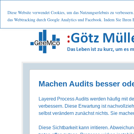
Menu
Skip to content
Start
Leistung
Nutzen
Über mic
Diese Website verwendet Cookies, um das Nutzungserlebnis zu verbessern. 
das Webtracking durch Google Analytics und Facebook. Indem Sie Ihren Be
Prozesse . Systematisch . Kontinuierlich . Verbes
Machen Audits besser ode
Layered Process Audits werden häufig mit de
verbessern. Diese Erwartung ist nachvollzieh
selbst verändern zunächst nichts. Sie machen
Diese Sichtbarkeit kann irritieren. Abweich