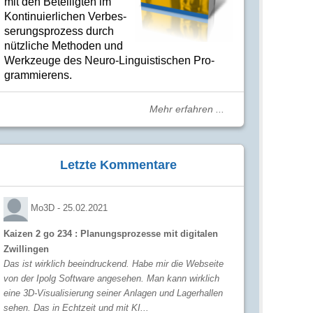
mit den Betei­lig­ten im
Kon­ti­nuier­li­chen Ver­bes­
se­rungs­­pro­­zess durch
nütz­­liche Me­­tho­­den und
Werk­­zeuge des Neuro-Linguis­­ti­schen Pro­­
gram­­mie­­rens.
Mehr erfahren ...
Letzte Kommentare
Mo3D -
25.02.2021
Kaizen 2 go 234 : Planungsprozesse mit digitalen
Zwillingen
Das ist wirklich beeindruckend. Habe mir die Webseite
von der Ipolg Software angesehen. Man kann wirklich
eine 3D-Visualisierung seiner Anlagen und Lagerhallen
sehen. Das in Echtzeit und mit KI...