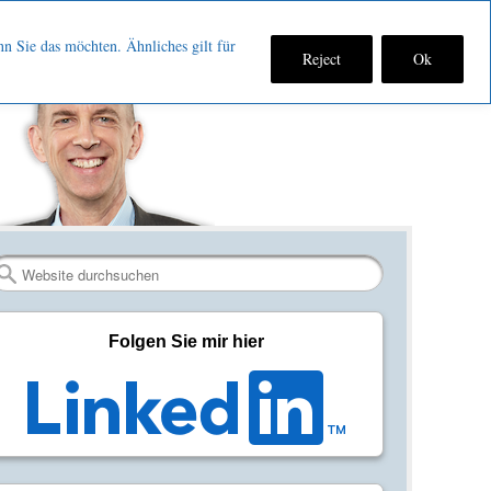
nn Sie das möchten. Ähnliches gilt für
Reject
Ok
Fan
Verbinden
RSS-
werden
auf
Feed
auf
LinkedIn
abonniere
Facebook
Search
Folgen Sie mir hier