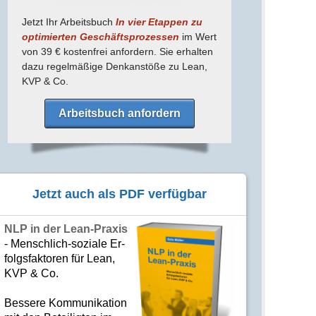
Jetzt Ihr Arbeitsbuch
In vier Etappen zu
optimierten Geschäfts­prozessen
im Wert
von 39 € kostenfrei anfordern. Sie erhalten
dazu regel­mäßige Denk­anstöße zu Lean,
KVP & Co.
Arbeitsbuch anfordern
Jetzt auch als PDF verfügbar
NLP in der Lean-Praxis
- Mensch­lich-soziale Er­
folgs­fak­to­ren für Lean,
KVP & Co.
Bes­se­re Kom­­mu­­ni­ka­tion