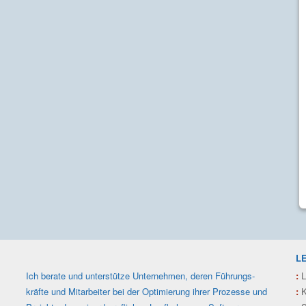
L
Ich berate und unterstütze Unter­nehmen, deren Füh­rungs­
:
L
kräfte und Mit­arbeiter bei der Optimie­rung ihrer Prozesse und
:
K