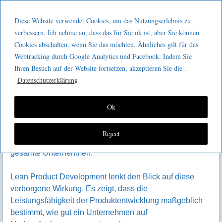
Menu
Skip to content
GeeMco :
Diese Website verwendet Cookies, um das Nutzungserlebnis zu
men
Götz Müller
verbessern. Ich nehme an, dass das für Sie ok ist, aber Sie können
Produktentwicklung als stiller
Cookies abschalten, wenn Sie das möchten. Ähnliches gilt für das
Consulting
Engpass
Webtracking durch Google Analytics und Facebook. Indem Sie
Ihren Besuch auf der Website fortsetzen, akzeptieren Sie die .
Engpässe werden in Organisationen meist dort gesucht,
Datenschutzerklärung
wo Arbeit sichtbar stockt. In der Produktion, in der
Logistik oder in der Auftragsabwicklung. Die
Produktentwicklung bleibt dabei häufig außen vor. Sie
Ok
gilt als wissensintensiv, schwer messbar und nur
begrenzt steuerbar. Genau diese Eigenschaften machen
Reject
sie jedoch zu einem potenziellen Engpass für das
gesamte Unternehmen.
Lean Product Development lenkt den Blick auf diese
verborgene Wirkung. Es zeigt, dass die
Leistungsfähigkeit der Produktentwicklung maßgeblich
bestimmt, wie gut ein Unternehmen auf