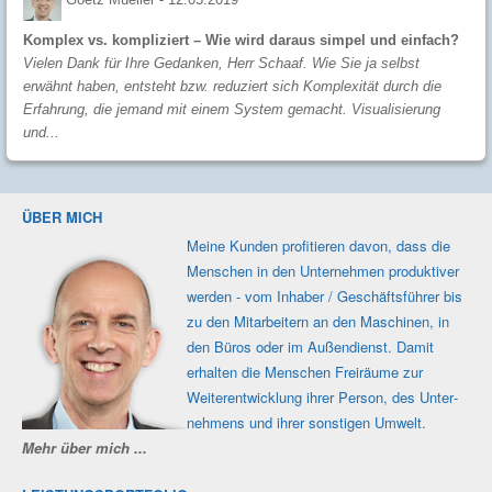
Komplex vs. kompliziert – Wie wird daraus simpel und einfach?
Vielen Dank für Ihre Gedanken, Herr Schaaf. Wie Sie ja selbst
erwähnt haben, entsteht bzw. reduziert sich Komplexität durch die
Erfahrung, die jemand mit einem System gemacht. Visualisierung
und...
ÜBER MICH
Meine Kunden profi­tieren davon, dass die
Men­schen in den Unter­nehmen produk­tiver
werden - vom Inhaber / Geschäfts­führer bis
zu den Mit­ar­beitern an den Maschi­nen, in
den Büros oder im Außen­dienst. Damit
erhalten die Men­schen Frei­räume zur
Weiter­ent­wicklung ihrer Person, des Unter­
nehmens und ihrer sons­tigen Umwelt.
Mehr über mich ...