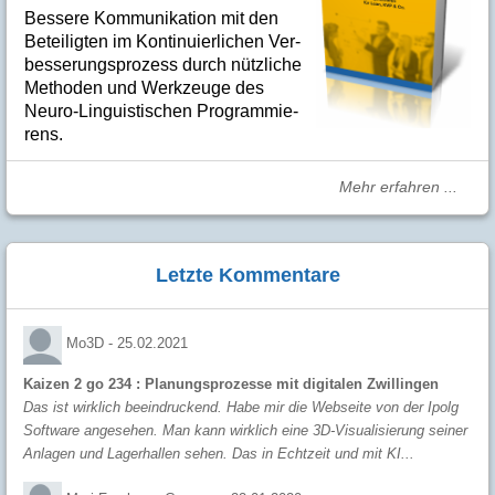
Bes­se­re Kom­­mu­­ni­ka­tion mit den
Betei­lig­ten im Kon­ti­nuier­li­chen Ver­
bes­se­rungs­­pro­­zess durch nütz­­liche
Me­­tho­­den und Werk­­zeuge des
Neuro-Linguis­­ti­schen Pro­­gram­­mie­­
rens.
Mehr erfahren ...
Letzte Kommentare
Mo3D -
25.02.2021
Kaizen 2 go 234 : Planungsprozesse mit digitalen Zwillingen
Das ist wirklich beeindruckend. Habe mir die Webseite von der Ipolg
Software angesehen. Man kann wirklich eine 3D-Visualisierung seiner
Anlagen und Lagerhallen sehen. Das in Echtzeit und mit KI...