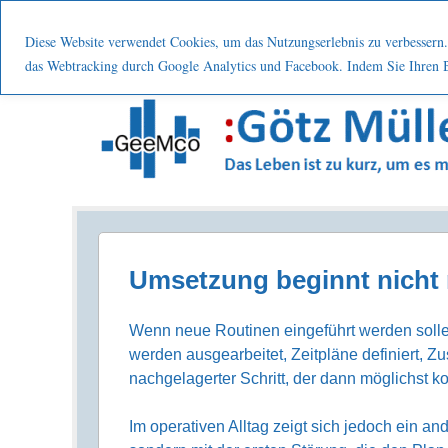
Menu
Skip to content
Start
Leistung
Nutzen
Über mic
Diese Website verwendet Cookies, um das Nutzungserlebnis zu verbessern. 
das Webtracking durch Google Analytics und Facebook. Indem Sie Ihren Be
Prozesse . Systematisch . Kontinuierlich . Verbes
Umsetzung beginnt nicht 
Wenn neue Routinen eingeführt werden sollen
werden ausgearbeitet, Zeitpläne definiert, Z
nachgelagerter Schritt, der dann möglichst k
Im operativen Alltag zeigt sich jedoch ein a