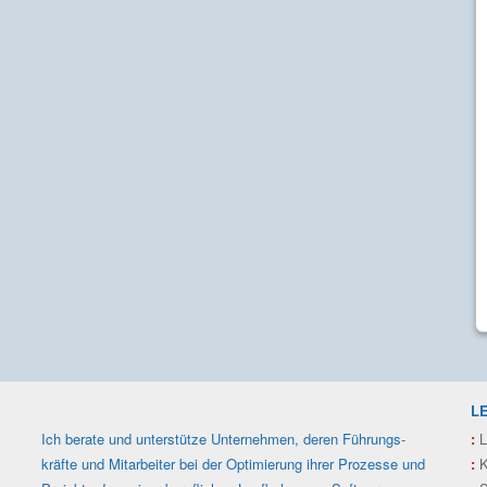
L
Ich berate und unterstütze Unter­nehmen, deren Füh­rungs­
:
L
kräfte und Mit­arbeiter bei der Optimie­rung ihrer Prozesse und
:
K