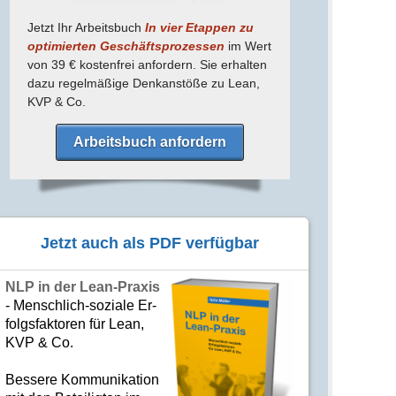
Jetzt Ihr Arbeitsbuch
In vier Etappen zu
optimierten Geschäfts­prozessen
im Wert
von 39 € kostenfrei anfordern. Sie erhalten
dazu regel­mäßige Denk­anstöße zu Lean,
KVP & Co.
Arbeitsbuch anfordern
Jetzt auch als PDF verfügbar
NLP in der Lean-Praxis
- Mensch­lich-soziale Er­
folgs­fak­to­ren für Lean,
KVP & Co.
Bes­se­re Kom­­mu­­ni­ka­tion