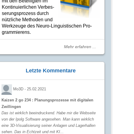
mit den Betei­lig­ten im
Kon­ti­nuier­li­chen Ver­bes­
se­rungs­­pro­­zess durch
nütz­­liche Me­­tho­­den und
Werk­­zeuge des Neuro-Linguis­­ti­schen Pro­­
gram­­mie­­rens.
Mehr erfahren ...
Letzte Kommentare
Mo3D -
25.02.2021
Kaizen 2 go 234 : Planungsprozesse mit digitalen
Zwillingen
Das ist wirklich beeindruckend. Habe mir die Webseite
von der Ipolg Software angesehen. Man kann wirklich
eine 3D-Visualisierung seiner Anlagen und Lagerhallen
sehen. Das in Echtzeit und mit KI...