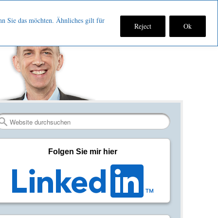
nn Sie das möchten. Ähnliches gilt für
Reject
Ok
Fan
Verbinden
RSS-
werden
auf
Feed
auf
LinkedIn
abonniere
Facebook
Search
Folgen Sie mir hier