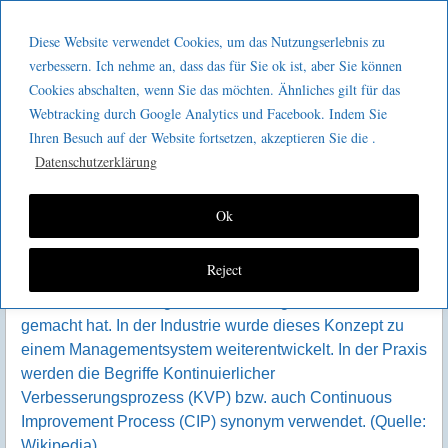
Menu
Skip to content
GeeMco :
Diese Website verwendet Cookies, um das Nutzungserlebnis zu
men
Götz Müller
verbessern. Ich nehme an, dass das für Sie ok ist, aber Sie können
Kaizen
Cookies abschalten, wenn Sie das möchten. Ähnliches gilt für das
Consulting
Webtracking durch Google Analytics und Facebook. Indem Sie
Ihren Besuch auf der Website fortsetzen, akzeptieren Sie die .
Datenschutzerklärung
Ok
Kaizen (das; jap.
, Veränderung zum Besseren) ist
Reject
eine japanische Lebens- und Arbeitsphilosophie, die das
Streben nach ständiger Verbesserung zu ihrer Leitidee
gemacht hat. In der Industrie wurde dieses Konzept zu
einem Managementsystem weiterentwickelt. In der Praxis
werden die Begriffe Kontinuierlicher
Verbesserungsprozess (KVP) bzw. auch Continuous
Improvement Process (CIP) synonym verwendet. (Quelle:
Wikipedia)