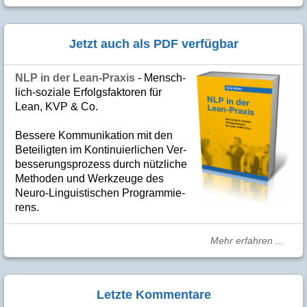
Jetzt auch als PDF verfügbar
NLP in der Lean-Praxis
- Mensch­
lich-soziale Er­folgs­fak­to­ren für
Lean, KVP & Co.
Bes­se­re Kom­­mu­­ni­ka­tion mit den
Betei­lig­ten im Kon­ti­nuier­li­chen Ver­
bes­se­rungs­­pro­­zess durch nütz­­liche
Me­­tho­­den und Werk­­zeuge des
Neuro-Linguis­­ti­schen Pro­­gram­­mie­­
rens.
Mehr erfahren ...
Letzte Kommentare