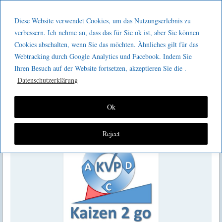
Menu
Skip to content
GeeMco :
Diese Website verwendet Cookies, um das Nutzungserlebnis zu
men
Götz Müller
verbessern. Ich nehme an, dass das für Sie ok ist, aber Sie können
Kaizen 2 go 030 : Cardboard Design
Cookies abschalten, wenn Sie das möchten. Ähnliches gilt für das
Consulting
Webtracking durch Google Analytics und Facebook. Indem Sie
und Videoanalysen
Ihren Besuch auf der Website fortsetzen, akzeptieren Sie die .
Datenschutzerklärung
Ok
Reject