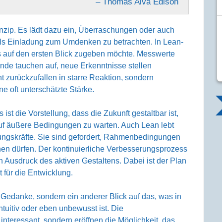
– Thomas Alva Edison
zip. Es lädt dazu ein, Überraschungen oder auch
ls Einladung zum Umdenken zu betrachten. In Lean-
s auf den ersten Blick zugeben möchte. Messwerte
ände tauchen auf, neue Erkenntnisse stellen
ht zurückzufallen in starre Reaktion, sondern
e oft unterschätzte Stärke.
s ist die Vorstellung, dass die Zukunft gestaltbar ist,
 auf äußere Bedingungen zu warten. Auch Lean lebt
hrungskräfte. Sie sind gefordert, Rahmenbedingungen
en dürfen. Der kontinuierliche Verbesserungsprozess
ern Ausdruck des aktiven Gestaltens. Dabei ist der Plan
 für die Entwicklung.
r Gedanke, sondern ein anderer Blick auf das, was in
ntuitiv oder eben unbewusst ist. Die
interessant, sondern eröffnen die Möglichkeit, das