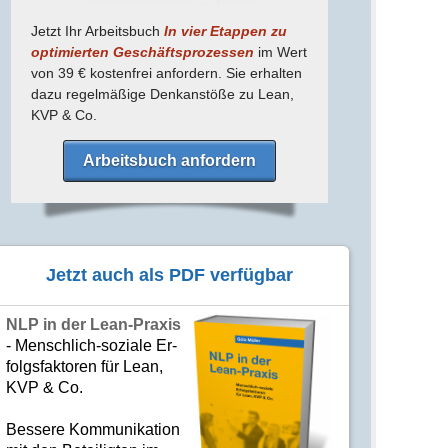
Jetzt Ihr Arbeitsbuch
In vier Etappen zu
optimierten Geschäfts­prozessen
im Wert
von 39 € kostenfrei anfordern. Sie erhalten
dazu regel­mäßige Denk­anstöße zu Lean,
KVP & Co.
Arbeitsbuch anfordern
Jetzt auch als PDF verfügbar
NLP in der Lean-Praxis
- Mensch­lich-soziale Er­
folgs­fak­to­ren für Lean,
KVP & Co.
Bes­se­re Kom­­mu­­ni­ka­tion