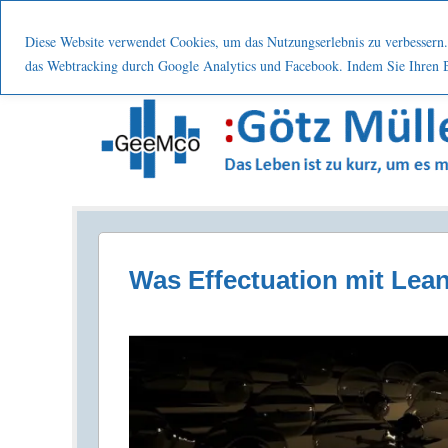
Menu
Skip to content
Start
Leistung
Nutzen
Über mic
Diese Website verwendet Cookies, um das Nutzungserlebnis zu verbessern. 
das Webtracking durch Google Analytics und Facebook. Indem Sie Ihren Be
Prozesse . Systematisch . Kontinuierlich . Verbes
Was Effectuation mit Lea