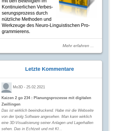
mit den Betei­lig­ten im
Kon­ti­nuier­li­chen Ver­bes­
se­rungs­­pro­­zess durch
nütz­­liche Me­­tho­­den und
Werk­­zeuge des Neuro-Linguis­­ti­schen Pro­­
gram­­mie­­rens.
Mehr erfahren ...
Letzte Kommentare
Mo3D -
25.02.2021
Kaizen 2 go 234 : Planungsprozesse mit digitalen
Zwillingen
Das ist wirklich beeindruckend. Habe mir die Webseite
von der Ipolg Software angesehen. Man kann wirklich
eine 3D-Visualisierung seiner Anlagen und Lagerhallen
sehen. Das in Echtzeit und mit KI...