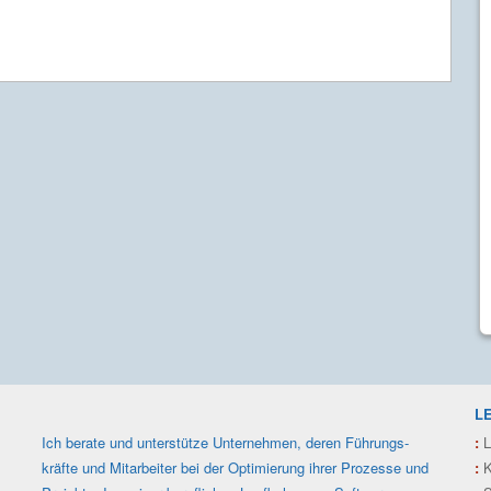
L
Ich berate und unterstütze Unter­nehmen, deren Füh­rungs­
:
L
kräfte und Mit­arbeiter bei der Optimie­rung ihrer Prozesse und
:
K