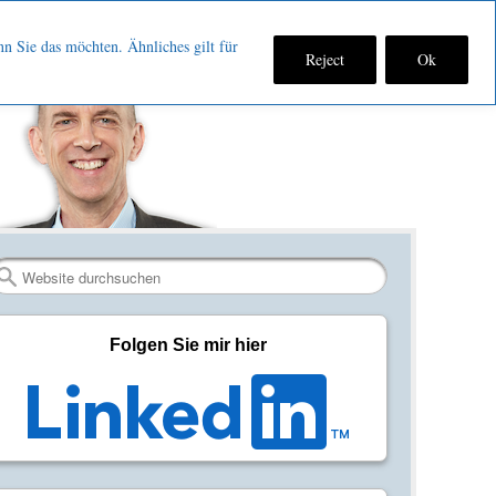
nn Sie das möchten. Ähnliches gilt für
Reject
Ok
Fan
Verbinden
RSS-
werden
auf
Feed
auf
LinkedIn
abonniere
Facebook
Search
Folgen Sie mir hier