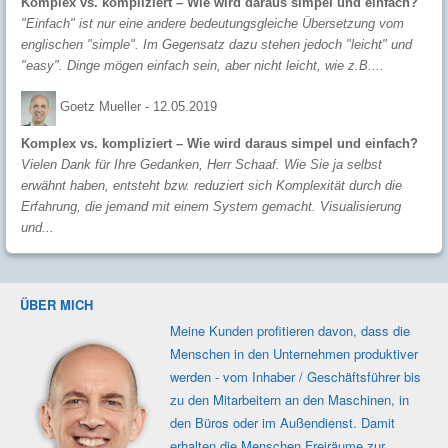
Komplex vs. kompliziert – Wie wird daraus simpel und einfach?
"Einfach" ist nur eine andere bedeutungsgleiche Übersetzung vom
englischen "simple". Im Gegensatz dazu stehen jedoch "leicht" und
"easy". Dinge mögen einfach sein, aber nicht leicht, wie z.B....
Goetz Mueller -
12.05.2019
Komplex vs. kompliziert – Wie wird daraus simpel und einfach?
Vielen Dank für Ihre Gedanken, Herr Schaaf. Wie Sie ja selbst
erwähnt haben, entsteht bzw. reduziert sich Komplexität durch die
Erfahrung, die jemand mit einem System gemacht. Visualisierung
und...
ÜBER MICH
Meine Kunden profi­tieren davon, dass die
Men­schen in den Unter­nehmen produk­tiver
werden - vom Inhaber / Geschäfts­führer bis
zu den Mit­ar­beitern an den Maschi­nen, in
den Büros oder im Außen­dienst. Damit
erhalten die Men­schen Frei­räume zur