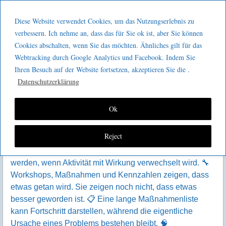
Menu
Skip to content
GeeMco :
Diese Website verwendet Cookies, um das Nutzungserlebnis zu
men
Götz Müller
verbessern. Ich nehme an, dass das für Sie ok ist, aber Sie können
Cookies abschalten, wenn Sie das möchten. Ähnliches gilt für das
Consulting
Category Archives:
Allgemein
Webtracking durch Google Analytics und Facebook. Indem Sie
Ihren Besuch auf der Website fortsetzen, akzeptieren Sie die .
Datenschutzerklärung
MITTWOCH, 05.08.2026
Ok
Muda, die achte Verschwendung
V
Reject
erbesserung kann selbst
zur Verschwendung
werden, wenn Aktivität mit Wirkung verwechselt wird. 🔧
Workshops, Maßnahmen und Kennzahlen zeigen, dass
etwas getan wird. Sie zeigen noch nicht, dass etwas
besser geworden ist. 📋 Eine lange Maßnahmenliste
kann Fortschritt darstellen, während die eigentliche
Ursache eines Problems bestehen bleibt. 🧠