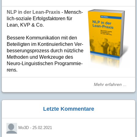
NLP in der Lean-Praxis
- Mensch­
lich-soziale Er­folgs­fak­to­ren für
Lean, KVP & Co.
Bes­se­re Kom­­mu­­ni­ka­tion mit den
Betei­lig­ten im Kon­ti­nuier­li­chen Ver­
bes­se­rungs­­pro­­zess durch nütz­­liche
Me­­tho­­den und Werk­­zeuge des
Neuro-Linguis­­ti­schen Pro­­gram­­mie­­
rens.
Mehr erfahren ...
Letzte Kommentare
Mo3D -
25.02.2021