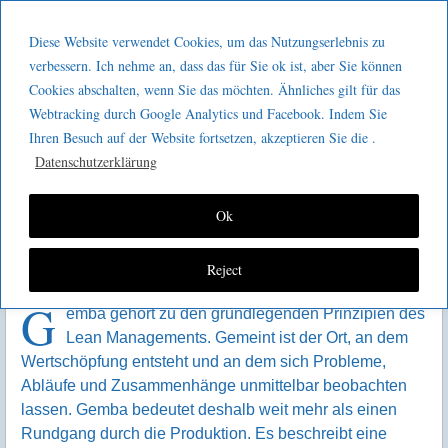
Menu
Skip to content
GeeMco :
Diese Website verwendet Cookies, um das Nutzungserlebnis zu
men
Götz Müller
verbessern. Ich nehme an, dass das für Sie ok ist, aber Sie können
Wenn Gemba zu „Gelegentlich“
Cookies abschalten, wenn Sie das möchten. Ähnliches gilt für das
Consulting
und „Management by
Webtracking durch Google Analytics und Facebook. Indem Sie
Ihren Besuch auf der Website fortsetzen, akzeptieren Sie die .
Announcement“ wird
Datenschutzerklärung
Ok
Reject
G
emba gehört zu den grundlegenden Prinzipien des
Lean Managements. Gemeint ist der Ort, an dem
Wertschöpfung entsteht und an dem sich Probleme,
Abläufe und Zusammenhänge unmittelbar beobachten
lassen. Gemba bedeutet deshalb weit mehr als einen
Rundgang durch die Produktion. Es beschreibt eine