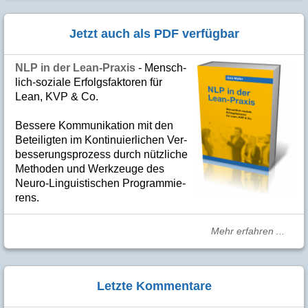
Jetzt auch als PDF verfügbar
NLP in der Lean-Praxis
- Mensch­
lich-soziale Er­folgs­fak­to­ren für
Lean, KVP & Co.
Bes­se­re Kom­­mu­­ni­ka­tion mit den
Betei­lig­ten im Kon­ti­nuier­li­chen Ver­
bes­se­rungs­­pro­­zess durch nütz­­liche
Me­­tho­­den und Werk­­zeuge des
Neuro-Linguis­­ti­schen Pro­­gram­­mie­­
rens.
Mehr erfahren ...
Letzte Kommentare