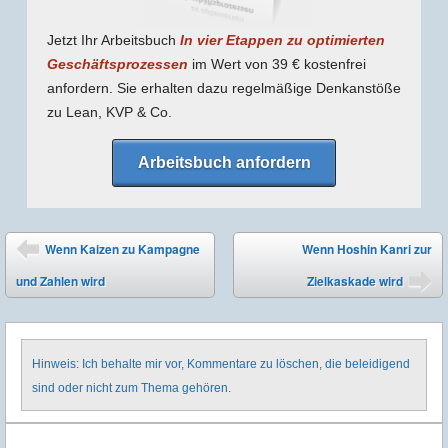
Jetzt Ihr Arbeitsbuch
In vier Etappen zu optimierten
Geschäfts­prozessen
im Wert von 39 € kostenfrei
anfordern. Sie erhalten dazu regel­mäßige Denk­anstöße
zu Lean, KVP & Co.
Arbeitsbuch anfordern
Post navigation
Wenn Kaizen zu Kampagne
Wenn Hoshin Kanri zur
⬅
und Zahlen wird
Zielkaskade wird
➡
Hinweis: Ich behalte mir vor, Kommentare zu löschen, die beleidigend
sind oder nicht zum Thema gehören.