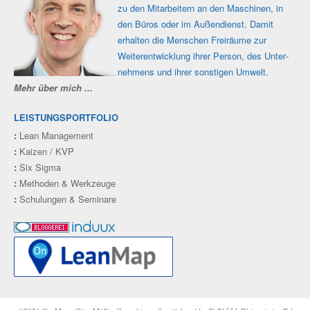
zu den Mit­ar­beitern an den Maschi­nen, in
den Büros oder im Außen­dienst. Damit
erhalten die Men­schen Frei­räume zur
Weiter­ent­wicklung ihrer Person, des Unter­
nehmens und ihrer sons­tigen Umwelt.
Mehr über mich ...
LEISTUNGSPORTFOLIO
:
Lean Management
:
Kaizen / KVP
:
Six Sigma
:
Methoden & Werkzeuge
:
Schulungen & Seminare