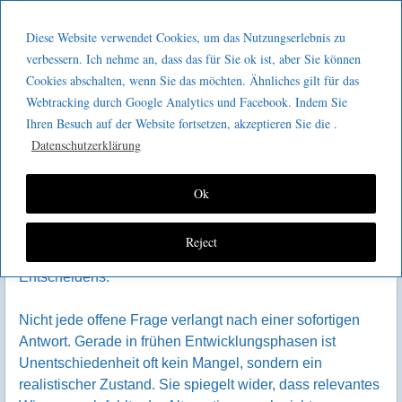
Menu
Skip to content
GeeMco :
Diese Website verwendet Cookies, um das Nutzungserlebnis zu
men
Götz Müller
verbessern. Ich nehme an, dass das für Sie ok ist, aber Sie können
Warum keine Entscheidung
Cookies abschalten, wenn Sie das möchten. Ähnliches gilt für das
Consulting
manchmal die beste Lösung ist
Webtracking durch Google Analytics und Facebook. Indem Sie
Ihren Besuch auf der Website fortsetzen, akzeptieren Sie die .
In Organisationen gilt Entscheidungsfähigkeit als
Datenschutzerklärung
zentrale Führungskompetenz. Wer zögert, gilt schnell als
unsicher oder unentschlossen. In der Produktentwicklung
führt diese Haltung jedoch regelmäßig zu
Ok
Fehlentscheidungen mit langfristiger Wirkung. Lean
Product Development stellt diese Logik bewusst infrage
Reject
und lenkt den Blick auf den Wert des bewussten Nicht-
Entscheidens.
Nicht jede offene Frage verlangt nach einer sofortigen
Antwort. Gerade in frühen Entwicklungsphasen ist
Unentschiedenheit oft kein Mangel, sondern ein
realistischer Zustand. Sie spiegelt wider, dass relevantes