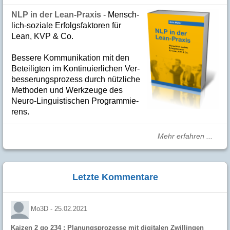
NLP in der Lean-Praxis
- Mensch­
lich-soziale Er­folgs­fak­to­ren für
Lean, KVP & Co.
Bes­se­re Kom­­mu­­ni­ka­tion mit den
Betei­lig­ten im Kon­ti­nuier­li­chen Ver­
bes­se­rungs­­pro­­zess durch nütz­­liche
Me­­tho­­den und Werk­­zeuge des
Neuro-Linguis­­ti­schen Pro­­gram­­mie­­
rens.
Mehr erfahren ...
Letzte Kommentare
Mo3D -
25.02.2021
Kaizen 2 go 234 : Planungsprozesse mit digitalen Zwillingen