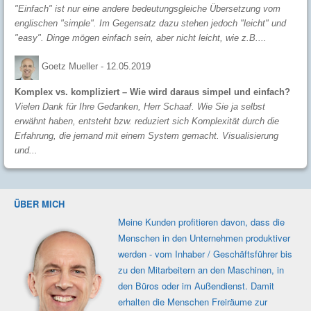
"Einfach" ist nur eine andere bedeutungsgleiche Übersetzung vom
englischen "simple". Im Gegensatz dazu stehen jedoch "leicht" und
"easy". Dinge mögen einfach sein, aber nicht leicht, wie z.B....
Goetz Mueller -
12.05.2019
Komplex vs. kompliziert – Wie wird daraus simpel und einfach?
Vielen Dank für Ihre Gedanken, Herr Schaaf. Wie Sie ja selbst
erwähnt haben, entsteht bzw. reduziert sich Komplexität durch die
Erfahrung, die jemand mit einem System gemacht. Visualisierung
und...
ÜBER MICH
Meine Kunden profi­tieren davon, dass die
Men­schen in den Unter­nehmen produk­tiver
werden - vom Inhaber / Geschäfts­führer bis
zu den Mit­ar­beitern an den Maschi­nen, in
den Büros oder im Außen­dienst. Damit
erhalten die Men­schen Frei­räume zur