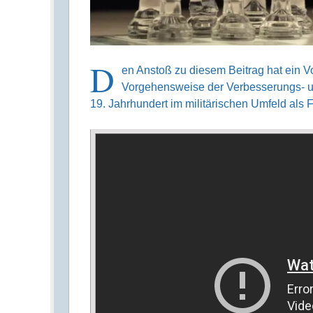
D
en Anstoß zu diesem Beitrag hat ein Vo
Vor­gehens­weise der Verbes­serungs- 
19. Jahrhundert im militä­rischen Umfeld als