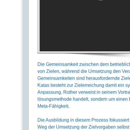
Die Gemeinsamkeit zwischen dem betrieb­liche
von Zielen, während die Um­setzung den Verant
Gemein­sam­keiten sind heraus­fordernde Zie
Katas besteht zur Zieler­reichung damit ein 
Anpassung. Rother verweist in seinem Vortra
lösungs­methode handelt, sondern um einen P
Meta-Fähigkeit.
Die Ausbildung in diesem Prozess fokussiert s
Weg der Um­setzung der Ziel­vorgaben selbs