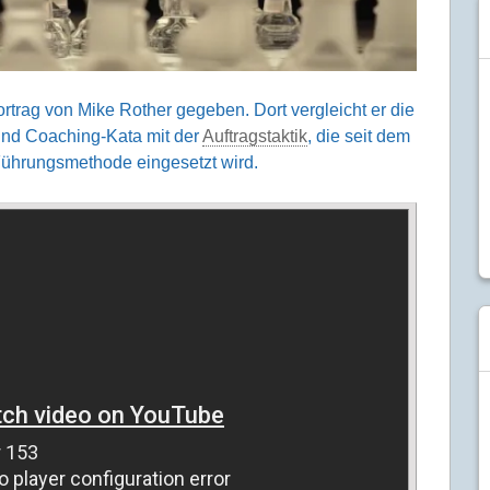
rtrag von Mike Rother gegeben. Dort vergleicht er die
und Coaching-Kata mit der
Auftragstaktik
, die seit dem
 Führungs­methode eingesetzt wird.