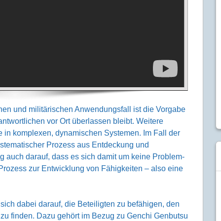
n und militä­rischen Anwen­dungs­fall ist die Vorgabe
­wort­lichen vor Ort über­lassen bleibt. Weitere
le in komplexen, dynami­schen Systemen. Im Fall der
systema­tischer Prozess aus Ent­deckung und
g auch darauf, dass es sich damit um keine Problem­
rozess zur Entwick­lung von Fähig­keiten – also eine
ich dabei darauf, die Betei­ligten zu befähigen, den
t zu finden. Dazu gehört im Bezug zu Genchi Genbutsu