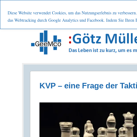
Menu
Skip to content
Start
Leistung
Nutzen
Über mic
Diese Website verwendet Cookies, um das Nutzungserlebnis zu verbessern. 
das Webtracking durch Google Analytics und Facebook. Indem Sie Ihren Be
Prozesse . Systematisch . Kontinuierlich . Verbes
KVP – eine Frage der Takt