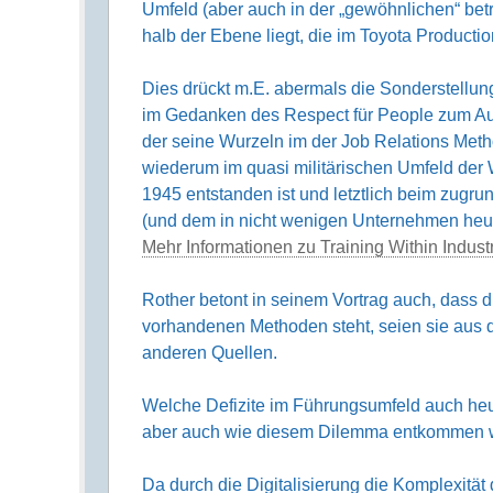
Umfeld (aber auch in der „gewöhn­lichen“ betri
halb der Ebene liegt, die im Toyota Product
Dies drückt m.E. abermals die Sonder­stellu
im Gedanken des Respect für People zum Ausd
der seine Wurzeln im der Job Relations Met
wiede­rum im quasi militä­rischen Umfeld 
1945 entstanden ist und letzt­lich beim zugru
(und dem in nicht wenigen Unter­nehmen heut
Mehr Informationen zu Training Within Indust
Rother betont in seinem Vortrag auch, dass d
vorhan­denen Methoden steht, seien sie au
anderen Quellen.
Welche Defizite im Führungs­umfeld auch h
aber auch wie diesem Dilemma entkommen we
Da durch die Digitalisierung die Komple­xitä