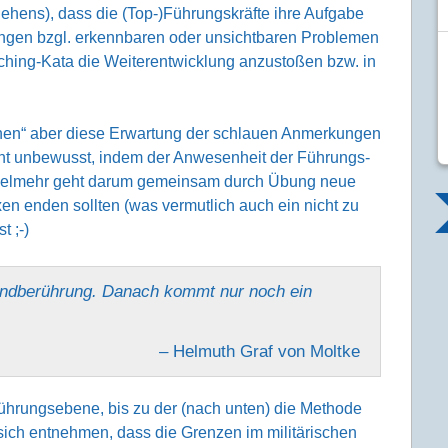
hens), dass die (Top-)Führungs­kräfte ihre Aufgabe
ngen bzgl. erkenn­baren oder unsicht­baren Prob­lemen
hing-Kata die Weiter­entwick­lung anzustoßen bzw. in
nen“ aber diese Erwartung der schlauen Anmer­kungen
ht unbewusst, indem der Anwesen­heit der Führungs­
 Vielmehr geht darum gemein­sam durch Übung neue
exen enden sollten (was vermut­lich auch ein nicht zu
t ;-)
eind­berührung. Danach kommt nur noch ein
– Helmuth Graf von Moltke
hrungs­ebene, bis zu der (nach unten) die Methode
 sich ent­nehmen, dass die Grenzen im militä­rischen