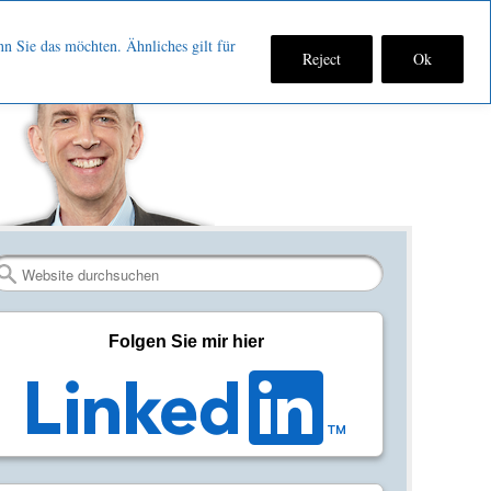
nn Sie das möchten. Ähnliches gilt für
Reject
Ok
Fan
Verbinden
RSS-
werden
auf
Feed
auf
LinkedIn
abonniere
Facebook
Search
Folgen Sie mir hier