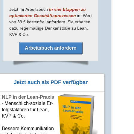
Jetzt Ihr Arbeitsbuch
In vier Etappen zu
optimierten Geschäfts­prozessen
im Wert
von 39 € kostenfrei anfordern. Sie erhalten
dazu regel­mäßige Denk­anstöße zu Lean,
KVP & Co.
Arbeitsbuch anfordern
Jetzt auch als PDF verfügbar
NLP in der Lean-Praxis
- Mensch­lich-soziale Er­
folgs­fak­to­ren für Lean,
KVP & Co.
Bes­se­re Kom­­mu­­ni­ka­tion