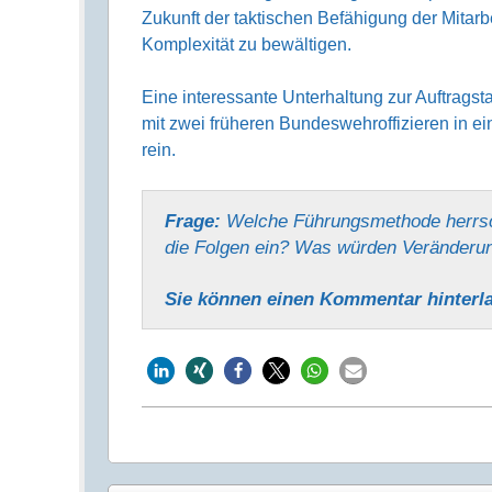
Zukunft der taktischen Befä­higung der Mitar­b
Komple­xität zu bewältigen.
Eine interessante Unterhaltung zur Auftrags
mit zwei früheren Bundeswehroffizieren in e
rein.
Frage:
Welche Führungs­methode herrsc
die Folgen ein? Was würden Verände­ru
Sie können einen Kommentar hinter­l