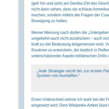
(geh hin und sieh) am Gemba (Ort des Gesche
nicht darin sehen, dass sie schlaue Anmer­ku
machen, sondern mittels der Fragen der Coac
Bewegung zu halten.
Meiner Meinung nach dürfen die „Unter­gebe
umgekehrt auch nicht aus­drücken – auch nic
kraft zu viel Bedeutung beige­messen wird.
Routinen zu entwickeln, die letzt­lich in Refl
unter­schätzen­der Aspekt militä­rischen Drills is
„Jede Strategie reicht bis zur ersten F
System von Aushülfen.“
Einen Unterschied nehme ich wahr bei der Fü
eingesetzt wird. Dem Wiki­pedia-Artikel lässt