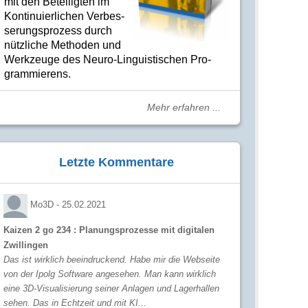
mit den Betei­lig­ten im
Kon­ti­nuier­li­chen Ver­bes­
se­rungs­­pro­­zess durch
nütz­­liche Me­­tho­­den und
Werk­­zeuge des Neuro-Linguis­­ti­schen Pro­­
gram­­mie­­rens.
Mehr erfahren ...
Letzte Kommentare
Mo3D -
25.02.2021
Kaizen 2 go 234 : Planungsprozesse mit digitalen
Zwillingen
Das ist wirklich beeindruckend. Habe mir die Webseite
von der Ipolg Software angesehen. Man kann wirklich
eine 3D-Visualisierung seiner Anlagen und Lagerhallen
sehen. Das in Echtzeit und mit KI...