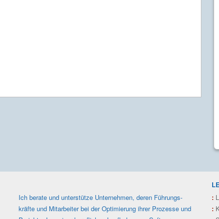
L
Ich berate und unterstütze Unter­nehmen, deren Füh­rungs­
:
L
kräfte und Mit­arbeiter bei der Optimie­rung ihrer Prozesse und
:
K