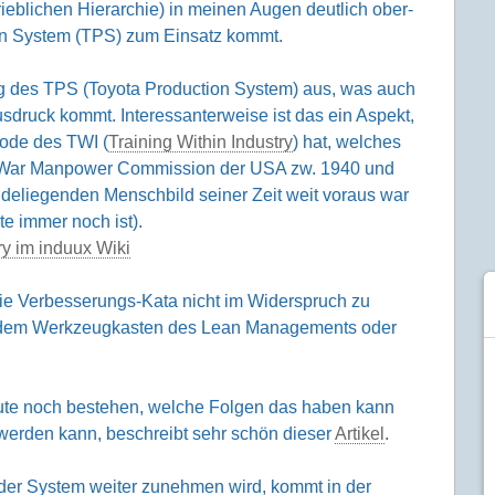
eb­lichen Hierar­chie) in meinen Augen deut­lich ober­
ion System (TPS) zum Einsatz kommt.
ng des TPS (Toyota Production System) aus, was auch
ruck kommt. Interes­santer­weise ist das ein Aspekt,
hode des TWI (
Training Within Industry
) hat, welches
der War Manpower Commission der USA zw. 1940 und
nde­liegenden Mensch­bild seiner Zeit weit voraus war
e immer noch ist).
ry im induux Wiki
ie Verbesse­rungs-Kata nicht im Wider­spruch zu
s dem Werkzeug­kasten des Lean Manage­ments oder
eute noch bestehen, welche Folgen das haben kann
rden kann, beschreibt sehr schön dieser
Artikel
.
t der System weiter zunehmen wird, kommt in der