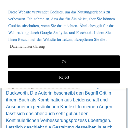
Menu
Skip to content
GeeMco :
Diese Website verwendet Cookies, um das Nutzungserlebnis zu
men
Götz Müller
verbessern. Ich nehme an, dass das für Sie ok ist, aber Sie können
KVP – eine Frage des Grit
Cookies abschalten, wenn Sie das möchten. Ähnliches gilt für das
Consulting
Webtracking durch Google Analytics und Facebook. Indem Sie
Ihren Besuch auf der Website fortsetzen, akzeptieren Sie die .
Datenschutzerklärung
Ok
D
er Gedanke zu diesem Artikel kam mir beim Hören
Reject
des Buchs „
Grit – Die neue Formel zum Erfolg: Mit
Begeisterung und Ausdauer ans Ziel
“ von Angela
Duckworth. Die Autorin beschreibt den Begriff Grit in
ihrem Buch als Kombination aus Leidenschaft und
Ausdauer im persönlichen Kontext. In meinen Augen
lässt sich das aber auch sehr gut auf den
Kontinuierlichen Verbesserungsprozess übertragen.
Letztlich geschieht die Gestaltung desselben ja auch