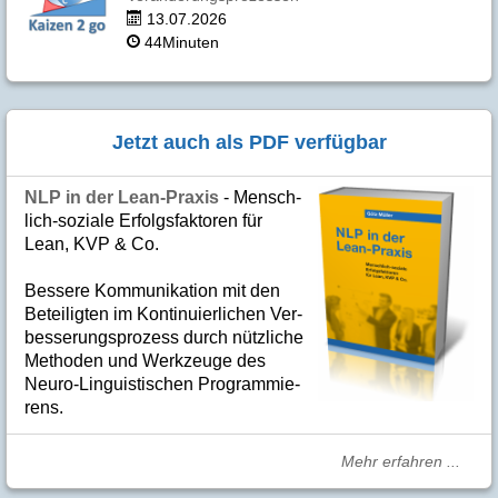
13.07.2026
44Minuten
Jetzt auch als PDF verfügbar
NLP in der Lean-Praxis
- Mensch­
lich-soziale Er­folgs­fak­to­ren für
Lean, KVP & Co.
Bes­se­re Kom­­mu­­ni­ka­tion mit den
Betei­lig­ten im Kon­ti­nuier­li­chen Ver­
bes­se­rungs­­pro­­zess durch nütz­­liche
Me­­tho­­den und Werk­­zeuge des
Neuro-Linguis­­ti­schen Pro­­gram­­mie­­
rens.
Mehr erfahren ...