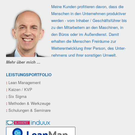
Meine Kunden profi­tieren davon, dass die
Men­schen in den Unter­nehmen produk­tiver
werden - vom Inhaber / Geschäfts­führer bis
zu den Mit­ar­beitern an den Maschi­nen, in
den Büros oder im Außen­dienst. Damit
erhalten die Men­schen Frei­räume zur
Weiter­ent­wicklung ihrer Person, des Unter­
nehmens und ihrer sons­tigen Umwelt.
Mehr über mich ...
LEISTUNGSPORTFOLIO
:
Lean Management
:
Kaizen / KVP
:
Six Sigma
:
Methoden & Werkzeuge
:
Schulungen & Seminare