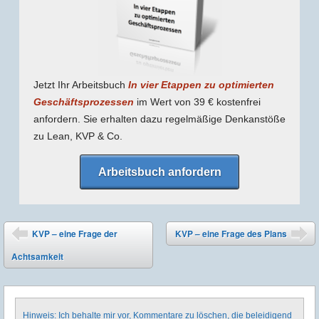
Jetzt Ihr Arbeitsbuch
In vier Etappen zu optimierten
Geschäfts­prozessen
im Wert von 39 € kostenfrei
anfordern. Sie erhalten dazu regel­mäßige Denk­anstöße
zu Lean, KVP & Co.
Arbeitsbuch anfordern
Post navigation
KVP – eine Frage der
KVP – eine Frage des Plans
⬅
➡
Achtsamkeit
Hinweis: Ich behalte mir vor, Kommentare zu löschen, die beleidigend