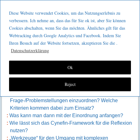
Menu
Skip to content
GeeMco :
Diese Website verwendet Cookies, um das Nutzungserlebnis zu
men
Götz Müller
verbessern. Ich nehme an, dass das für Sie ok ist, aber Sie können
Kaizen 2 go 250 : Cynefin und der Wert
Cookies abschalten, wenn Sie das möchten. Ähnliches gilt für das
Consulting
Webtracking durch Google Analytics und Facebook. Indem Sie
von Reflexionsprozessen
Ihren Besuch auf der Website fortsetzen, akzeptieren Sie die .
Datenschutzerklärung
Inhalt der Episode:
Ok
Was ist das Cynefin-Framework?
Reject
Was sind Anwendungsfälle für das Cynefin-Framework?
Wie gelingt es (diese) Situationen,
Frage-/Problemstellungen einzuordnen? Welche
Kriterien kommen dabei zum Einsatz?
Was kann man dann mit der Einordnung anfangen?
Wie lässt sich das Cynefin-Framework für die Reflexion
nutzen?
„Werkzeuge“ für den Umgang mit komplexen