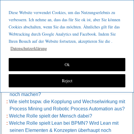
Menu
Skip to content
GeeMco :
Diese Website verwendet Cookies, um das Nutzungserlebnis zu
men
Götz Müller
verbessern. Ich nehme an, dass das für Sie ok ist, aber Sie können
Kaizen 2 go 286 : BPM und Lean
Cookies abschalten, wenn Sie das möchten. Ähnliches gilt für das
Consulting
Webtracking durch Google Analytics und Facebook. Indem Sie
Ihren Besuch auf der Website fortsetzen, akzeptieren Sie die .
Datenschutzerklärung
Inhalt der Episode:
Ok
Was ist BPMN überhaupt? Wie ist es entstanden?
Warum 2.0?
Welche Vorteile haben Standards in diesem Kontext?
Reject
Was lässt sich mit BPMN über die Visualisierung hinaus
noch machen?
Wie sieht bspw. die Kopplung und Wechselwirkung mit
Process Mining und Robotic Process Automation aus?
Welche Rolle spielt der Mensch dabei?
Welche Rolle spielt Lean bei BPMN? Wird Lean mit
seinen Elementen & Konzepten überhaupt noch