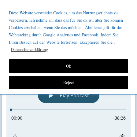
Menu
Skip to content
GeeMco :
Diese Website verwendet Cookies, um das Nutzungserlebnis zu
men
Götz Müller
verbessern. Ich nehme an, dass das für Sie ok ist, aber Sie können
Kaizen 2 go 344 : Lean Clinical
Cookies abschalten, wenn Sie das möchten. Ähnliches gilt für das
Consulting
Webtracking durch Google Analytics und Facebook. Indem Sie
Management
Ihren Besuch auf der Website fortsetzen, akzeptieren Sie die .
Datenschutzerklärung
Ok
Reject