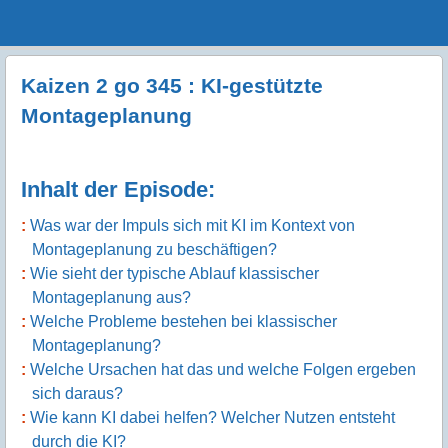
Menu
Skip to content
GeeMco :
men
Götz Müller
Kaizen 2 go 345 : KI-gestützte
Consulting
Montageplanung
Inhalt der Episode:
Was war der Impuls sich mit KI im Kontext von
Montageplanung zu beschäftigen?
Wie sieht der typische Ablauf klassischer
Montageplanung aus?
Welche Probleme bestehen bei klassischer
Montageplanung?
Welche Ursachen hat das und welche Folgen ergeben
sich daraus?
Wie kann KI dabei helfen? Welcher Nutzen entsteht
durch die KI?