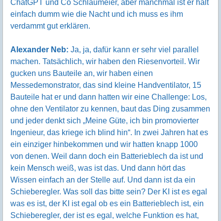
ChatGPT und Co Schlaumeier, aber manchmal ist er halt
einfach dumm wie die Nacht und ich muss es ihm
verdammt gut erklären.
Alexander Neb:
Ja, ja, dafür kann er sehr viel parallel
machen. Tatsächlich, wir haben den Riesenvorteil. Wir
gucken uns Bauteile an, wir haben einen
Messedemonstrator, das sind kleine Handventilator, 15
Bauteile hat er und dann hatten wir eine Challenge: Los,
ohne den Ventilator zu kennen, baut das Ding zusammen
und jeder denkt sich „Meine Güte, ich bin promovierter
Ingenieur, das kriege ich blind hin“. In zwei Jahren hat es
ein einziger hinbekommen und wir hatten knapp 1000
von denen. Weil dann doch ein Batterieblech da ist und
kein Mensch weiß, was ist das. Und dann hört das
Wissen einfach an der Stelle auf. Und dann ist da ein
Schieberegler. Was soll das bitte sein? Der KI ist es egal
was es ist, der KI ist egal ob es ein Batterieblech ist, ein
Schieberegler, der ist es egal, welche Funktion es hat,