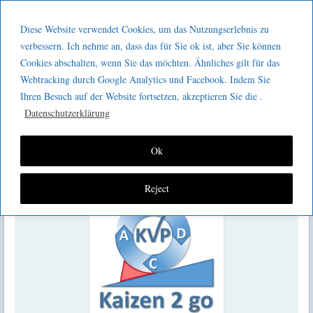
Menu
Skip to content
GeeMco :
Diese Website verwendet Cookies, um das Nutzungserlebnis zu
men
Götz Müller
verbessern. Ich nehme an, dass das für Sie ok ist, aber Sie können
Kaizen 2 go 360 : Digitalisierung in der
Cookies abschalten, wenn Sie das möchten. Ähnliches gilt für das
Consulting
Webtracking durch Google Analytics und Facebook. Indem Sie
Handwerksausbildung
Ihren Besuch auf der Website fortsetzen, akzeptieren Sie die .
Datenschutzerklärung
Ok
Reject