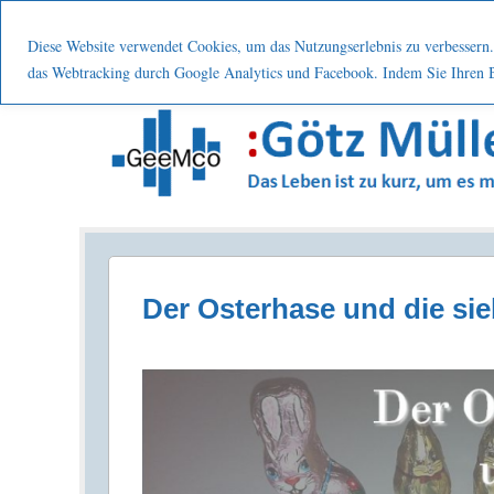
Menu
Skip to content
Start
Leistung
Nutzen
Über mic
Diese Website verwendet Cookies, um das Nutzungserlebnis zu verbessern. 
das Webtracking durch Google Analytics und Facebook. Indem Sie Ihren Be
Prozesse . Systematisch . Kontinuierlich . Verbes
Der Osterhase und die s