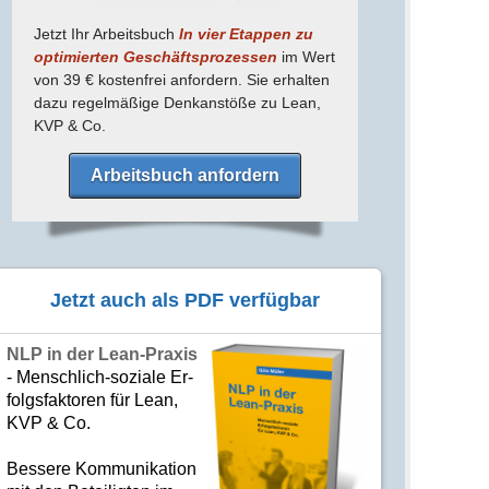
Jetzt Ihr Arbeitsbuch
In vier Etappen zu
optimierten Geschäfts­prozessen
im Wert
von 39 € kostenfrei anfordern. Sie erhalten
dazu regel­mäßige Denk­anstöße zu Lean,
KVP & Co.
Arbeitsbuch anfordern
Jetzt auch als PDF verfügbar
NLP in der Lean-Praxis
- Mensch­lich-soziale Er­
folgs­fak­to­ren für Lean,
KVP & Co.
Bes­se­re Kom­­mu­­ni­ka­tion