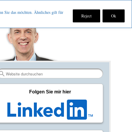
nn Sie das möchten. Ähnliches gilt für
Reject
Ok
Fan
Verbinden
RSS-
werden
auf
Feed
auf
LinkedIn
abonniere
Facebook
Search
Folgen Sie mir hier