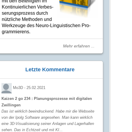
mit den Betei­lig­ten im
Kon­ti­nuier­li­chen Ver­bes­
se­rungs­­pro­­zess durch
nütz­­liche Me­­tho­­den und
Werk­­zeuge des Neuro-Linguis­­ti­schen Pro­­
gram­­mie­­rens.
Mehr erfahren ...
Letzte Kommentare
Mo3D -
25.02.2021
Kaizen 2 go 234 : Planungsprozesse mit digitalen
Zwillingen
Das ist wirklich beeindruckend. Habe mir die Webseite
von der Ipolg Software angesehen. Man kann wirklich
eine 3D-Visualisierung seiner Anlagen und Lagerhallen
sehen. Das in Echtzeit und mit KI...