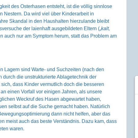
keit des Osterhasen entsteht, ist die völlig sinnlose
Nestern. Da wird viel über Kinderarbeit in
hre Skandal in den Haushalten hierzulande bleibt
ersuche der laienhaft ausgebildeten Eltern („
kalt,
ren auch nur am Symptom herum, statt das Problem am
en Lagern sind Warte- und Suchzeiten (nach den
 durch die unstrukturierte Ablagetechnik der
t sich, dass Kinder vermutlich doch die besseren
an einen Vorfall vor einigen Jahren, als unsere
äglichen Weckruf des Hasen abgewartet haben,
uen selbst auf die Suche gemacht haben. Natürlich
r Bewegungsoptimierung dann nicht helfen, aber das
ben meist auch das beste Verständnis. Dazu kam, dass
reten waren.