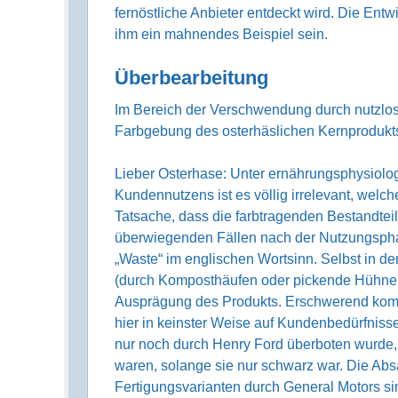
fernöstliche Anbieter entdeckt wird. Die Entw
ihm ein mahnendes Beispiel sein.
Überbearbeitung
Im Bereich der Verschwendung durch nutzlose
Farbgebung des osterhäslichen Kernprodukts
Lieber Osterhase: Unter ernährungsphysiolo
Kundennutzens ist es völlig irrelevant, wel
Tatsache, dass die farbtragenden Bestandteil
überwiegenden Fällen nach der Nutzungsphase
„Waste“ im englischen Wortsinn. Selbst in de
(durch Komposthäufen oder pickende Hühner) 
Ausprägung des Produkts. Erschwerend komm
hier in keinster Weise auf Kundenbedürfnisse 
nur noch durch Henry Ford überboten wurde, 
waren, solange sie nur schwarz war. Die Abs
Fertigungsvarianten durch General Motors si