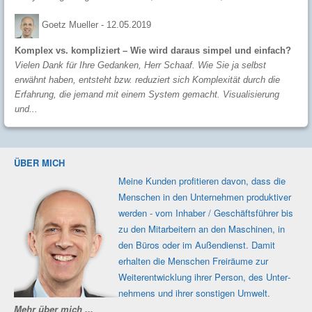
Goetz Mueller -
12.05.2019
Komplex vs. kompliziert – Wie wird daraus simpel und einfach?
Vielen Dank für Ihre Gedanken, Herr Schaaf. Wie Sie ja selbst
erwähnt haben, entsteht bzw. reduziert sich Komplexität durch die
Erfahrung, die jemand mit einem System gemacht. Visualisierung
und...
ÜBER MICH
Meine Kunden profi­tieren davon, dass die
Men­schen in den Unter­nehmen produk­tiver
werden - vom Inhaber / Geschäfts­führer bis
zu den Mit­ar­beitern an den Maschi­nen, in
den Büros oder im Außen­dienst. Damit
erhalten die Men­schen Frei­räume zur
Weiter­ent­wicklung ihrer Person, des Unter­
nehmens und ihrer sons­tigen Umwelt.
Mehr über mich ...