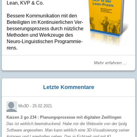
Lean, KVP & Co.
Bes­se­re Kom­­mu­­ni­ka­tion mit den
Betei­lig­ten im Kon­ti­nuier­li­chen Ver­
bes­se­rungs­­pro­­zess durch nütz­­liche
Me­­tho­­den und Werk­­zeuge des
Neuro-Linguis­­ti­schen Pro­­gram­­mie­­
rens.
Mehr erfahren ...
Letzte Kommentare
Mo3D -
25.02.2021
Kaizen 2 go 234 : Planungsprozesse mit digitalen Zwillingen
Das ist wirklich beeindruckend. Habe mir die Webseite von der Ipolg
Software angesehen. Man kann wirklich eine 3D-Visualisierung seiner
Anlagen und Lagerhallen sehen. Das in Echtzeit und mit KI...