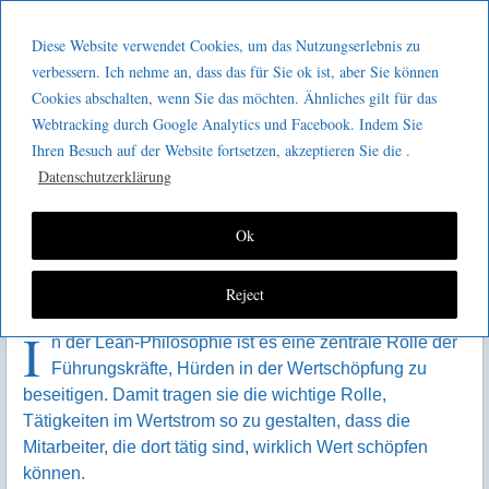
Menu
Skip to content
GeeMco :
Diese Website verwendet Cookies, um das Nutzungserlebnis zu
men
Götz Müller
verbessern. Ich nehme an, dass das für Sie ok ist, aber Sie können
Was passiert, wenn Probleme
Cookies abschalten, wenn Sie das möchten. Ähnliches gilt für das
Consulting
nicht sofort angegangen
Webtracking durch Google Analytics und Facebook. Indem Sie
Ihren Besuch auf der Website fortsetzen, akzeptieren Sie die .
werden?
Datenschutzerklärung
Ok
Reject
I
n der Lean-Philosophie ist es eine zentrale Rolle der
Führungskräfte, Hürden in der Wertschöpfung zu
beseitigen. Damit tragen sie die wichtige Rolle,
Tätigkeiten im Wertstrom so zu gestalten, dass die
Mitarbeiter, die dort tätig sind, wirklich Wert schöpfen
können.