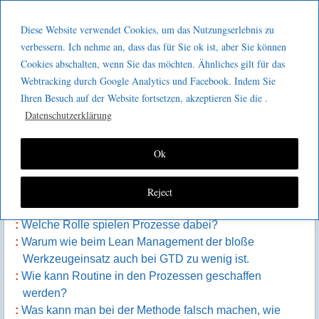
Menu
Skip to content
GeeMco :
Diese Website verwendet Cookies, um das Nutzungserlebnis zu
men
Götz Müller
verbessern. Ich nehme an, dass das für Sie ok ist, aber Sie können
Kaizen 2 go 035 : Getting Things Done
Cookies abschalten, wenn Sie das möchten. Ähnliches gilt für das
Consulting
Webtracking durch Google Analytics und Facebook. Indem Sie
Ihren Besuch auf der Website fortsetzen, akzeptieren Sie die .
Datenschutzerklärung
Inhalt der Episode
Ok
Was ist die Getting Things Done Methodologie?
Warum Zeitmanage­ment Unsinn ist.
Wer sollte GTD anwenden, wann macht die Methode
Reject
Sinn?
Welche Rolle spielen Prozesse dabei?
Warum wie beim Lean Management der bloße
Werkzeugeinsatz auch bei GTD zu wenig ist.
Wie kann Routine in den Prozessen geschaffen
werden?
Was kann man bei der Methode falsch machen, wie