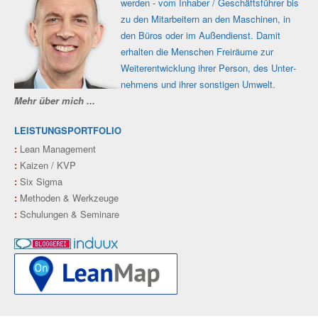
werden - vom Inhaber / Geschäfts­führer bis
zu den Mit­ar­beitern an den Maschi­nen, in
den Büros oder im Außen­dienst. Damit
erhalten die Men­schen Frei­räume zur
Weiter­ent­wicklung ihrer Person, des Unter­
nehmens und ihrer sons­tigen Umwelt.
Mehr über mich ...
LEISTUNGSPORTFOLIO
:
Lean Management
:
Kaizen / KVP
:
Six Sigma
:
Methoden & Werkzeuge
:
Schulungen & Seminare