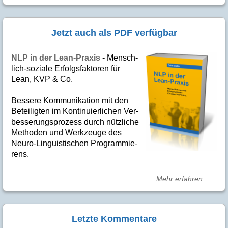
Jetzt auch als PDF verfügbar
NLP in der Lean-Praxis
- Mensch­
lich-soziale Er­folgs­fak­to­ren für
Lean, KVP & Co.
Bes­se­re Kom­­mu­­ni­ka­tion mit den
Betei­lig­ten im Kon­ti­nuier­li­chen Ver­
bes­se­rungs­­pro­­zess durch nütz­­liche
Me­­tho­­den und Werk­­zeuge des
Neuro-Linguis­­ti­schen Pro­­gram­­mie­­
rens.
Mehr erfahren ...
Letzte Kommentare