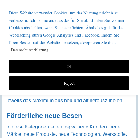
Menu
Skip to content
GeeMco :
Diese Website verwendet Cookies, um das Nutzungserlebnis zu
men
Götz Müller
verbessern. Ich nehme an, dass das für Sie ok ist, aber Sie können
KVP – eine Frage der Besen
Cookies abschalten, wenn Sie das möchten. Ähnliches gilt für das
Consulting
Webtracking durch Google Analytics und Facebook. Indem Sie
D
er Impuls zu diesem Artikel ist aus dem Sprichwort
Ihren Besuch auf der Website fortsetzen, akzeptieren Sie die .
„neue Besen kehren gut, aber die alten kennen die
Datenschutzerklärung
Ecken“ entstanden. Dieser Gedanke lässt sich auch auf
den Kontinuierlichen Verbesserungsprozess anwenden
Ok
und hat mehrere Aspekte, die es Wert sind, dabei
betrachtet zu werden. Sowohl die neuen Besen als auch
Reject
die alten haben dabei förderliche wie auch hinderliche
Elemente, über die man sich bewusst sein sollte, um
jeweils das Maximum aus neu und alt herauszuholen.
Förderliche neue Besen
In diese Kategorien fallen bspw. neue Kunden, neue
Märkte, neue Produkte, neue Technologien, Werkstoffe,