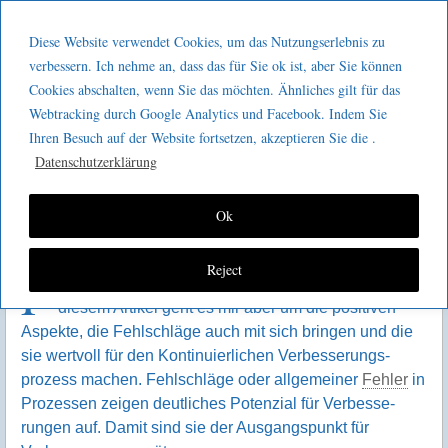
Menu
Skip to content
GeeMco :
Diese Website verwendet Cookies, um das Nutzungserlebnis zu
men
Götz Müller
verbessern. Ich nehme an, dass das für Sie ok ist, aber Sie können
KVP – eine Frage der
Cookies abschalten, wenn Sie das möchten. Ähnliches gilt für das
Consulting
Fehlschläge
Webtracking durch Google Analytics und Facebook. Indem Sie
Ihren Besuch auf der Website fortsetzen, akzeptieren Sie die .
Datenschutzerklärung
Ok
Reject
F
ehlschläge hören sich jetzt erstmal negativ an. In
diesem Artikel geht es mir aber um die positiven
Aspekte, die Fehl­schläge auch mit sich bringen und die
sie wert­voll für den Konti­nuier­lichen Verbesse­rungs­
prozess machen. Fehl­schläge oder allge­meiner
Fehler
in
Prozessen zeigen deut­liches Potenzial für Verbesse­
rungen auf. Damit sind sie der Ausgangs­punkt für