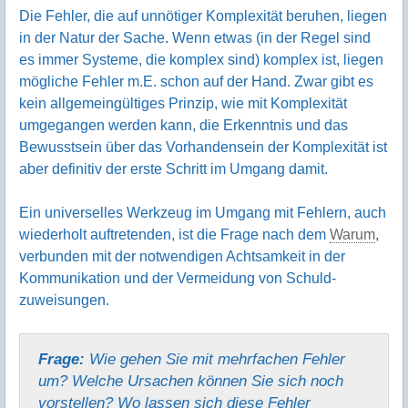
Die Fehler, die auf unnötiger Komple­xität beruhen, liegen
in der Natur der Sache. Wenn etwas (in der Regel sind
es immer Systeme, die komplex sind) komplex ist, liegen
mög­liche Fehler m.E. schon auf der Hand. Zwar gibt es
kein allgemein­gültiges Prinzip, wie mit Komple­xität
umge­gangen werden kann, die Erkenntnis und das
Bewusst­sein über das Vorhanden­sein der Komple­xität ist
aber defi­nitiv der erste Schritt im Umgang damit.
Ein universelles Werk­zeug im Umgang mit Fehlern, auch
wieder­holt auftre­tenden, ist die Frage nach dem
Warum
,
verbunden mit der notwen­digen Achtsamkeit in der
Kommuni­kation und der Vermeidung von Schuld­
zuweisungen.
Frage:
Wie gehen Sie mit mehr­fachen Fehler
um? Welche Ursachen können Sie sich noch
vorstellen? Wo lassen sich diese Fehler