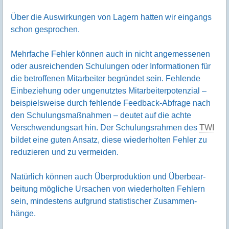
Über die Auswir­kungen von Lagern hatten wir eingangs
schon gesprochen.
Mehrfache Fehler können auch in nicht angemes­senen
oder ausrei­chenden Schulungen oder Informa­tionen für
die betrof­fenen Mitar­beiter begründet sein. Fehlende
Einbe­ziehung oder ungenutztes Mitar­beiter­potenzial –
beispiels­weise durch fehlende Feedback-Abfrage nach
den Schulungs­maßnahmen – deutet auf die achte
Verschwendungsart hin. Der Schulungs­rahmen des
TWI
bildet eine guten Ansatz, diese wieder­holten Fehler zu
reduzieren und zu vermeiden.
Natürlich können auch Über­produk­tion und Überbear­
beitung mög­liche Ursachen von wieder­holten Fehlern
sein, mindestens auf­grund stati­stischer Zusammen­
hänge.