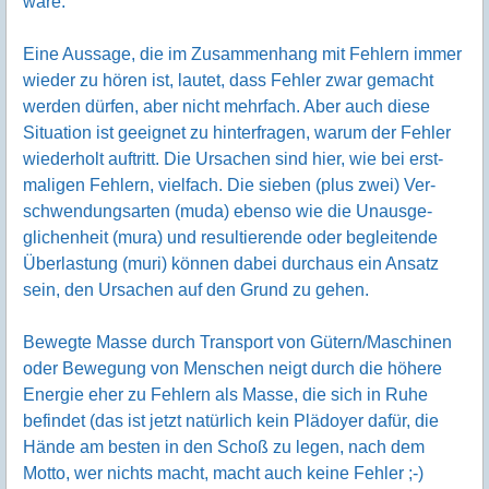
wäre.
Eine Aussage, die im Zusammen­hang mit Fehlern immer
wieder zu hören ist, lautet, dass Fehler zwar gemacht
werden dürfen, aber nicht mehr­fach. Aber auch diese
Situation ist geeignet zu hinter­fragen, warum der Fehler
wieder­holt auftritt. Die Ursachen sind hier, wie bei erst­
maligen Fehlern, vielfach. Die sieben (plus zwei) Ver­
schwen­dungs­arten (muda) ebenso wie die Unausge­
glichen­heit (mura) und resul­tierende oder beglei­tende
Über­lastung (muri) können dabei durchaus ein Ansatz
sein, den Ursachen auf den Grund zu gehen.
Bewegte Masse durch Transport von Gütern/Maschinen
oder Bewegung von Menschen neigt durch die höhere
Energie eher zu Fehlern als Masse, die sich in Ruhe
befindet (das ist jetzt natürlich kein Plädoyer dafür, die
Hände am besten in den Schoß zu legen, nach dem
Motto, wer nichts macht, macht auch keine Fehler ;-)