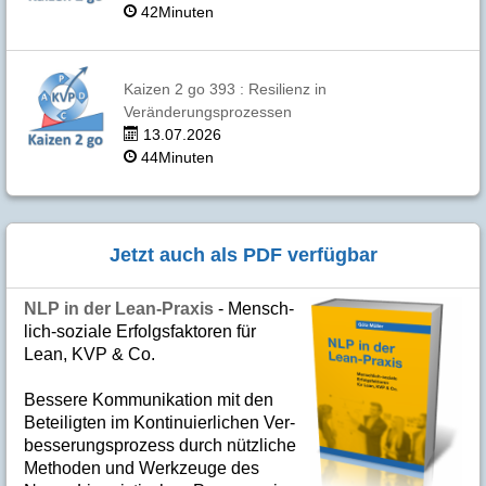
42Minuten
Kaizen 2 go 393 : Resilienz in
Veränderungsprozessen
13.07.2026
44Minuten
Jetzt auch als PDF verfügbar
NLP in der Lean-Praxis
- Mensch­
lich-soziale Er­folgs­fak­to­ren für
Lean, KVP & Co.
Bes­se­re Kom­­mu­­ni­ka­tion mit den
Betei­lig­ten im Kon­ti­nuier­li­chen Ver­
bes­se­rungs­­pro­­zess durch nütz­­liche
Me­­tho­­den und Werk­­zeuge des