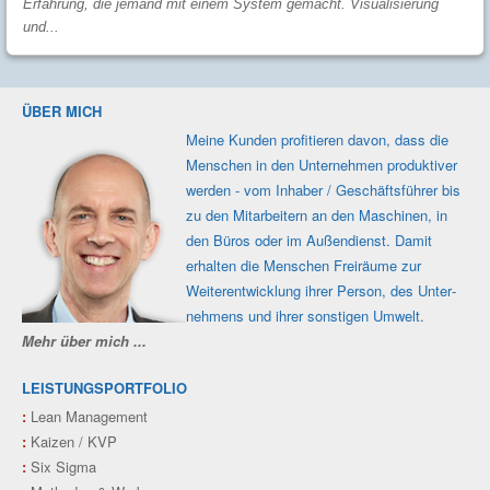
Erfahrung, die jemand mit einem System gemacht. Visualisierung
und...
ÜBER MICH
Meine Kunden profi­tieren davon, dass die
Men­schen in den Unter­nehmen produk­tiver
werden - vom Inhaber / Geschäfts­führer bis
zu den Mit­ar­beitern an den Maschi­nen, in
den Büros oder im Außen­dienst. Damit
erhalten die Men­schen Frei­räume zur
Weiter­ent­wicklung ihrer Person, des Unter­
nehmens und ihrer sons­tigen Umwelt.
Mehr über mich ...
LEISTUNGSPORTFOLIO
:
Lean Management
:
Kaizen / KVP
:
Six Sigma