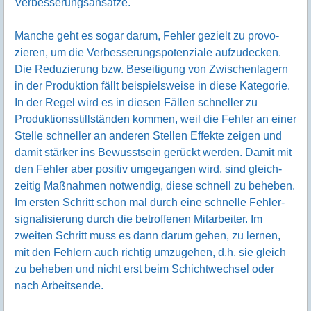
Verbesse­rungs­ansätze.
Manche geht es sogar darum, Fehler gezielt zu provo­
zieren, um die Verbesse­rungs­poten­ziale aufzu­decken.
Die Redu­zierung bzw. Besei­tigung von Zwischen­lagern
in der Produk­tion fällt beispiels­weise in diese Kate­gorie.
In der Regel wird es in diesen Fällen schneller zu
Produktions­still­ständen kommen, weil die Fehler an einer
Stelle schneller an anderen Stellen Effekte zeigen und
damit stärker ins Bewusst­sein gerückt werden. Damit mit
den Fehler aber positiv umge­gangen wird, sind gleich­
zeitig Maß­nahmen notwendig, diese schnell zu beheben.
Im ersten Schritt schon mal durch eine schnelle Fehler­
signali­sierung durch die betrof­fenen Mitar­beiter. Im
zweiten Schritt muss es dann darum gehen, zu lernen,
mit den Fehlern auch richtig umzu­gehen, d.h. sie gleich
zu beheben und nicht erst beim Schicht­wechsel oder
nach Arbeits­ende.