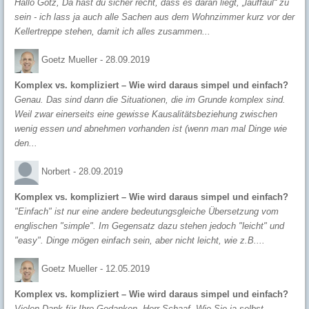
Hallo Götz, Da hast du sicher recht, dass es daran liegt, „lauffaul“ zu
sein - ich lass ja auch alle Sachen aus dem Wohnzimmer kurz vor der
Kellertreppe stehen, damit ich alles zusammen...
Goetz Mueller -
28.09.2019
Komplex vs. kompliziert – Wie wird daraus simpel und einfach?
Genau. Das sind dann die Situationen, die im Grunde komplex sind.
Weil zwar einerseits eine gewisse Kausalitätsbeziehung zwischen
wenig essen und abnehmen vorhanden ist (wenn man mal Dinge wie
den...
Norbert -
28.09.2019
Komplex vs. kompliziert – Wie wird daraus simpel und einfach?
"Einfach" ist nur eine andere bedeutungsgleiche Übersetzung vom
englischen "simple". Im Gegensatz dazu stehen jedoch "leicht" und
"easy". Dinge mögen einfach sein, aber nicht leicht, wie z.B....
Goetz Mueller -
12.05.2019
Komplex vs. kompliziert – Wie wird daraus simpel und einfach?
Vielen Dank für Ihre Gedanken, Herr Schaaf. Wie Sie ja selbst