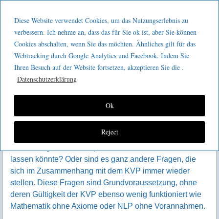
Menu
Skip to content
GeeMco :
Diese Website verwendet Cookies, um das Nutzungserlebnis zu
men
Götz Müller
verbessern. Ich nehme an, dass das für Sie ok ist, aber Sie können
Eine Frage der Ehre?
Cookies abschalten, wenn Sie das möchten. Ähnliches gilt für das
Consulting
Webtracking durch Google Analytics und Facebook. Indem Sie
Ihren Besuch auf der Website fortsetzen, akzeptieren Sie die .
Datenschutzerklärung
Ok
I
st der KVP – also der kontinuierliche
Reject
Verbesserungsprozess – eine Frage der Ehre?
Gelten vergleichbare Aspekte, wie der Titel vermuten
lassen könnte? Oder sind es ganz andere Fragen, die
sich im Zusammenhang mit dem KVP immer wieder
stellen. Diese Fragen sind Grundvoraussetzung, ohne
deren Gültigkeit der KVP ebenso wenig funktioniert wie
Mathematik ohne Axiome oder NLP ohne Vorannahmen.