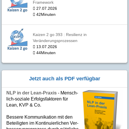
Framework
27.07.2026
42Minuten
Kaizen 2 go 393 : Resilienz in
Veränderungsprozessen
13.07.2026
44Minuten
Jetzt auch als PDF verfügbar
NLP in der Lean-Praxis
- Mensch­
lich-soziale Er­folgs­fak­to­ren für
Lean, KVP & Co.
Bes­se­re Kom­­mu­­ni­ka­tion mit den
Betei­lig­ten im Kon­ti­nuier­li­chen Ver­