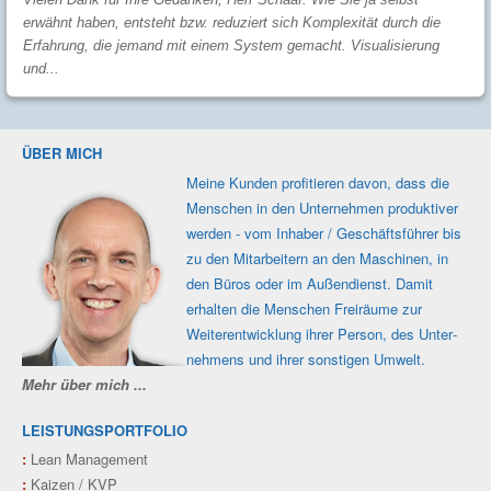
erwähnt haben, entsteht bzw. reduziert sich Komplexität durch die
Erfahrung, die jemand mit einem System gemacht. Visualisierung
und...
ÜBER MICH
Meine Kunden profi­tieren davon, dass die
Men­schen in den Unter­nehmen produk­tiver
werden - vom Inhaber / Geschäfts­führer bis
zu den Mit­ar­beitern an den Maschi­nen, in
den Büros oder im Außen­dienst. Damit
erhalten die Men­schen Frei­räume zur
Weiter­ent­wicklung ihrer Person, des Unter­
nehmens und ihrer sons­tigen Umwelt.
Mehr über mich ...
LEISTUNGSPORTFOLIO
:
Lean Management
:
Kaizen / KVP