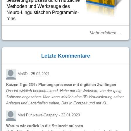
bes­se­rungs­­pro­­zess durch nütz­­liche
Me­­tho­­den und Werk­­zeuge des
Neuro-Linguis­­ti­schen Pro­­gram­­mie­­
rens.
Mehr erfahren ...
Letzte Kommentare
Mo3D -
25.02.2021
Kaizen 2 go 234 : Planungsprozesse mit digitalen Zwillingen
Das ist wirklich beeindruckend. Habe mir die Webseite von der Ipolg
Software angesehen. Man kann wirklich eine 3D-Visualisierung seiner
Anlagen und Lagerhallen sehen. Das in Echtzeit und mit KI...
Mari Furukawa-Caspary -
22.01.2020
Warum wir zurück in die Steinzeit müssen