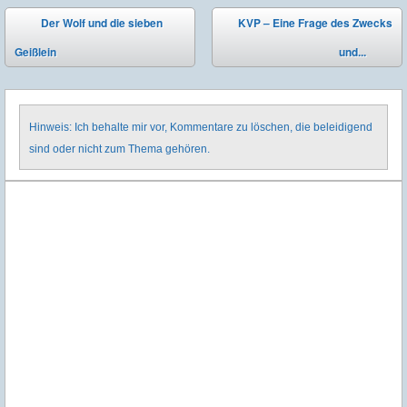
Post navigation
Der Wolf und die sieben
KVP – Eine Frage des Zwecks
⬅
Geißlein
und...
➡
Hinweis: Ich behalte mir vor, Kommentare zu löschen, die beleidigend
sind oder nicht zum Thema gehören.