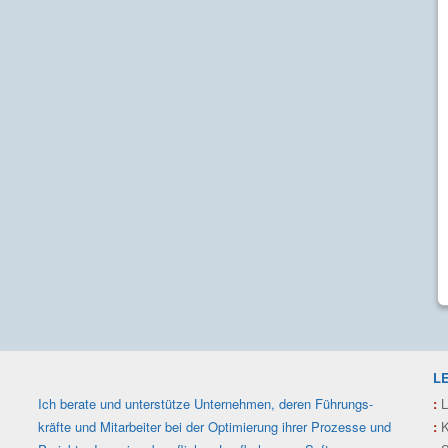
L
Ich berate und unterstütze Unter­nehmen, deren Füh­rungs­
:
L
kräfte und Mit­arbeiter bei der Optimie­rung ihrer Prozesse und
:
K