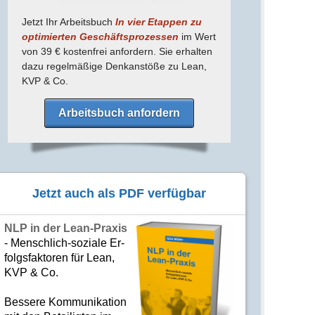
Jetzt Ihr Arbeitsbuch
In vier Etappen zu
optimierten Geschäfts­prozessen
im Wert
von 39 € kostenfrei anfordern. Sie erhalten
dazu regel­mäßige Denk­anstöße zu Lean,
KVP & Co.
Arbeitsbuch anfordern
Jetzt auch als PDF verfügbar
NLP in der Lean-Praxis
- Mensch­lich-soziale Er­
folgs­fak­to­ren für Lean,
KVP & Co.
Bes­se­re Kom­­mu­­ni­ka­tion