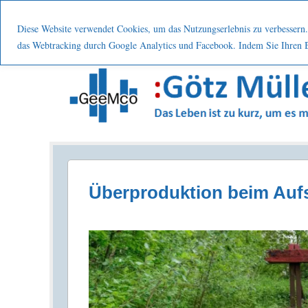
Menu
Skip to content
Start
Leistung
Nutzen
Über mic
Diese Website verwendet Cookies, um das Nutzungserlebnis zu verbessern. 
das Webtracking durch Google Analytics und Facebook. Indem Sie Ihren Be
Prozesse . Systematisch . Kontinuierlich . Verbes
Überproduktion beim Auf