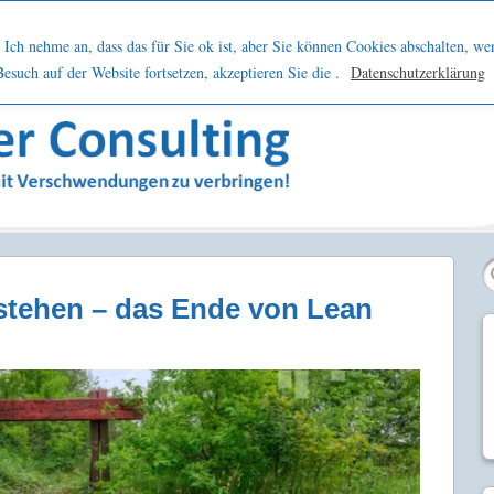
h
Netzwerk
Kontakt
Blog
Podcast
Ich nehme an, dass das für Sie ok ist, aber Sie können Cookies abschalten, we
such auf der Website fortsetzen, akzeptieren Sie die .
Datenschutzerklärung
sern
stehen – das Ende von Lean