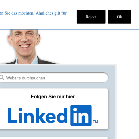
nn Sie das möchten. Ähnliches gilt für
Reject
Ok
Fan
Verbinden
RSS-
werden
auf
Feed
auf
LinkedIn
abonniere
Facebook
Search
Folgen Sie mir hier