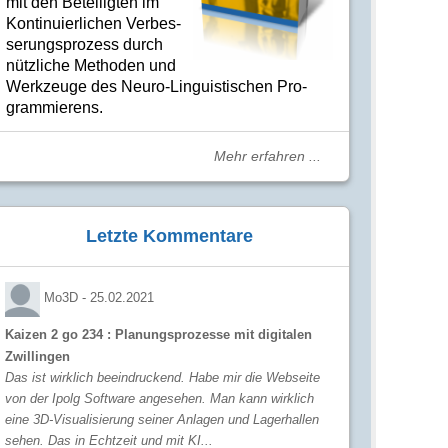
mit den Betei­lig­ten im
Kon­ti­nuier­li­chen Ver­bes­
se­rungs­­pro­­zess durch
nütz­­liche Me­­tho­­den und
Werk­­zeuge des Neuro-Linguis­­ti­schen Pro­­
gram­­mie­­rens.
Mehr erfahren ...
Letzte Kommentare
Mo3D -
25.02.2021
Kaizen 2 go 234 : Planungsprozesse mit digitalen
Zwillingen
Das ist wirklich beeindruckend. Habe mir die Webseite
von der Ipolg Software angesehen. Man kann wirklich
eine 3D-Visualisierung seiner Anlagen und Lagerhallen
sehen. Das in Echtzeit und mit KI...