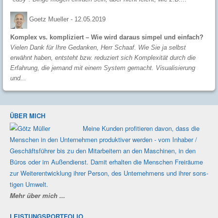
Goetz Mueller -
12.05.2019
Komplex vs. kompliziert – Wie wird daraus simpel und einfach?
Vielen Dank für Ihre Gedanken, Herr Schaaf. Wie Sie ja selbst
erwähnt haben, entsteht bzw. reduziert sich Komplexität durch die
Erfahrung, die jemand mit einem System gemacht. Visualisierung
und...
ÜBER MICH
Meine Kunden profi­tieren davon, dass die
Men­schen in den Unter­nehmen produk­tiver werden - vom Inhaber /
Geschäfts­führer bis zu den Mit­ar­beitern an den Maschi­nen, in den
Büros oder im Außen­dienst. Damit erhalten die Men­schen Frei­räume
zur Weiter­ent­wicklung ihrer Person, des Unter­nehmens und ihrer sons­
tigen Umwelt.
Mehr über mich ...
LEISTUNGSPORTFOLIO