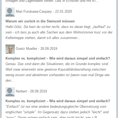
Anlagen und Lagerhallen sehen. Das in Echtzeit und mit KI...
Mari Furukawa-Caspary -
22.01.2020
Warum wir zurück in die Steinzeit müssen
Hallo Götz, Da hast du sicher recht, dass es daran liegt, „lauffaul“ zu
sein - ich lass ja auch alle Sachen aus dem Wohnzimmer kurz vor der
Kellertreppe stehen, damit ich alles zusammen...
Goetz Mueller -
28.09.2019
Komplex vs. kompliziert – Wie wird daraus simpel und einfach?
Genau. Das sind dann die Situationen, die im Grunde komplex sind.
Weil zwar einerseits eine gewisse Kausalitätsbeziehung zwischen
wenig essen und abnehmen vorhanden ist (wenn man mal Dinge wie
den...
Norbert -
28.09.2019
Komplex vs. kompliziert – Wie wird daraus simpel und einfach?
"Einfach" ist nur eine andere bedeutungsgleiche Übersetzung vom
englischen "simple". Im Gegensatz dazu stehen jedoch "leicht" und
"easy". Dinge mögen einfach sein, aber nicht leicht, wie z.B....