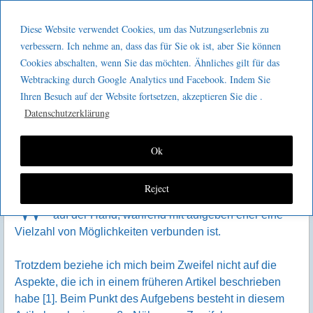
Menu
Skip to content
GeeMco :
Diese Website verwendet Cookies, um das Nutzungserlebnis zu
men
Götz Müller
verbessern. Ich nehme an, dass das für Sie ok ist, aber Sie können
Warum Zweifeln und Aufgeben
Cookies abschalten, wenn Sie das möchten. Ähnliches gilt für das
Consulting
wertvoll sein kann
Webtracking durch Google Analytics und Facebook. Indem Sie
Ihren Besuch auf der Website fortsetzen, akzeptieren Sie die .
Datenschutzerklärung
Ok
Reject
W
as hinter zweifeln steckt, liegt vermutlich ziemlich
auf der Hand, während mit aufgeben eher eine
Vielzahl von Möglichkeiten verbunden ist.
Trotzdem beziehe ich mich beim Zweifel nicht auf die
Aspekte, die ich in einem früheren Artikel beschrieben
habe [1]. Beim Punkt des Aufgebens besteht in diesem