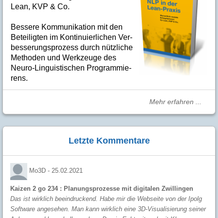
Lean, KVP & Co.
Bes­se­re Kom­­mu­­ni­ka­tion mit den
Betei­lig­ten im Kon­ti­nuier­li­chen Ver­
bes­se­rungs­­pro­­zess durch nütz­­liche
Me­­tho­­den und Werk­­zeuge des
Neuro-Linguis­­ti­schen Pro­­gram­­mie­­
rens.
Mehr erfahren ...
Letzte Kommentare
Mo3D -
25.02.2021
Kaizen 2 go 234 : Planungsprozesse mit digitalen Zwillingen
Das ist wirklich beeindruckend. Habe mir die Webseite von der Ipolg
Software angesehen. Man kann wirklich eine 3D-Visualisierung seiner