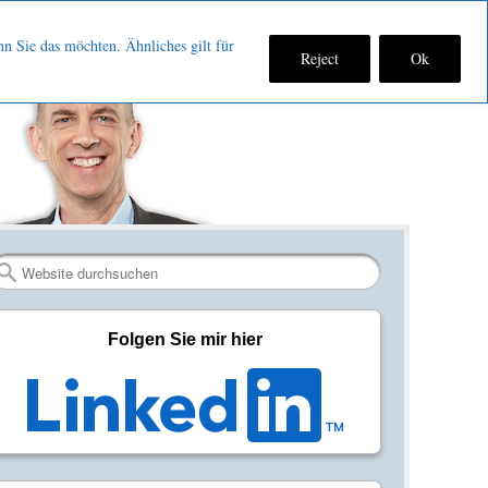
nn Sie das möchten. Ähnliches gilt für
Reject
Ok
Fan
Verbinden
RSS-
werden
auf
Feed
auf
LinkedIn
abonniere
Facebook
Search
Folgen Sie mir hier