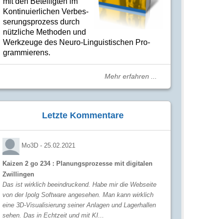
mit den Betei­lig­ten im
Kon­ti­nuier­li­chen Ver­bes­
se­rungs­­pro­­zess durch
nütz­­liche Me­­tho­­den und
Werk­­zeuge des Neuro-Linguis­­ti­schen Pro­­
gram­­mie­­rens.
Mehr erfahren ...
Letzte Kommentare
Mo3D -
25.02.2021
Kaizen 2 go 234 : Planungsprozesse mit digitalen
Zwillingen
Das ist wirklich beeindruckend. Habe mir die Webseite
von der Ipolg Software angesehen. Man kann wirklich
eine 3D-Visualisierung seiner Anlagen und Lagerhallen
sehen. Das in Echtzeit und mit KI...