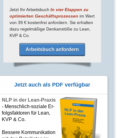
Jetzt Ihr Arbeitsbuch
In vier Etappen zu
optimierten Geschäfts­prozessen
im Wert
von 39 € kostenfrei anfordern. Sie erhalten
dazu regel­mäßige Denk­anstöße zu Lean,
KVP & Co.
Arbeitsbuch anfordern
Jetzt auch als PDF verfügbar
NLP in der Lean-Praxis
- Mensch­lich-soziale Er­
folgs­fak­to­ren für Lean,
KVP & Co.
Bes­se­re Kom­­mu­­ni­ka­tion