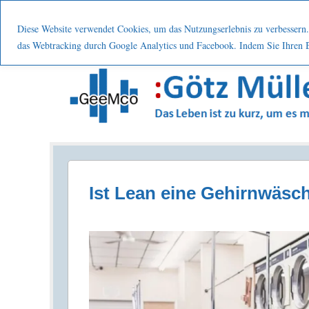
Menu
Skip to content
Start
Leistung
Nutzen
Über mic
Diese Website verwendet Cookies, um das Nutzungserlebnis zu verbessern. 
das Webtracking durch Google Analytics und Facebook. Indem Sie Ihren Be
Prozesse . Systematisch . Kontinuierlich . Verbes
Ist Lean eine Gehirnwäsc