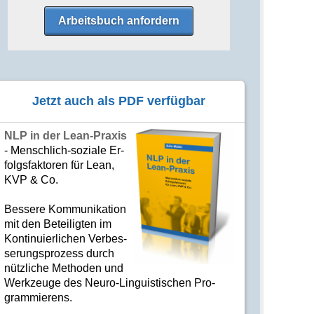
Arbeitsbuch anfordern
Jetzt auch als PDF verfügbar
NLP in der Lean-Praxis
- Mensch­lich-soziale Er­
folgs­fak­to­ren für Lean,
KVP & Co.
Bes­se­re Kom­­mu­­ni­ka­tion
mit den Betei­lig­ten im
Kon­ti­nuier­li­chen Ver­bes­
se­rungs­­pro­­zess durch
nütz­­liche Me­­tho­­den und
Werk­­zeuge des Neuro-Linguis­­ti­schen Pro­­
gram­­mie­­rens.