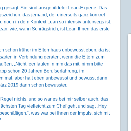
ung gesagt, Sie sind ausgebildeter Lean-Experte. Das
ungszeichen, das jemand, der einerseits ganz konkret
zu noch in dem Kontext Lean so intensiv unterwegs ist.
lean, wie, wann Schrägstrich, ist Lean Ihnen das erste
ich schon früher im Elternhaus unbewusst eben, da ist
arten in Verbindung geraten, wenn die Eltern zum
ußen, „Nicht leer laufen, nimm das mit, nimm bitte
knapp schon 20 Jahren Berufserfahrung, im
en mal, aber halt eben unbewusst und bewusst dann
 März 2019 dann schon bewusster.
r Regel nichts, und so war es bei mir selber auch, das
ächsten Tag vielleicht zum Chef geht und sagt „Hey,
t beschäftigen.“, was war bei Ihnen der Impuls, sich mit
?