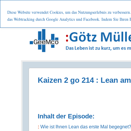
Menu
Skip to content
Start
Leistung
Nutzen
Über mic
Diese Website verwendet Cookies, um das Nutzungserlebnis zu verbessern. 
das Webtracking durch Google Analytics und Facebook. Indem Sie Ihren Be
Prozesse . Systematisch . Kontinuierlich . Verbes
Kaizen 2 go 214 : Lean a
Inhalt der Episode:
Wie ist Ihnen Lean das erste Mal begegnet