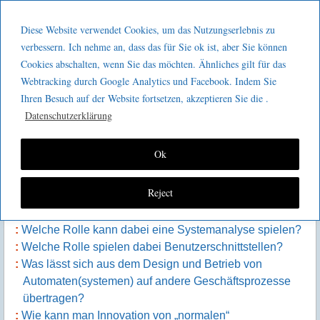
Menu
Skip to content
GeeMco :
Diese Website verwendet Cookies, um das Nutzungserlebnis zu
men
Götz Müller
verbessern. Ich nehme an, dass das für Sie ok ist, aber Sie können
Kaizen 2 go 281 : Der Designer-Blick
Cookies abschalten, wenn Sie das möchten. Ähnliches gilt für das
Consulting
Webtracking durch Google Analytics und Facebook. Indem Sie
auf Arbeitsprozesse
Ihren Besuch auf der Website fortsetzen, akzeptieren Sie die .
Datenschutzerklärung
Inhalt der Episode:
Ok
Was unterscheidet die Wahrnehmung eines Designers
Reject
von der Wahrnehmung „normaler“ Menschen?
Aus was achtet ein Designer dabei besonders?
Welche Rolle kann dabei eine Systemanalyse spielen?
Welche Rolle spielen dabei Benutzerschnittstellen?
Was lässt sich aus dem Design und Betrieb von
Automaten(systemen) auf andere Geschäftsprozesse
übertragen?
Wie kann man Innovation von „normalen“