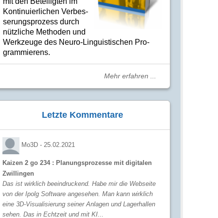
mit den Betei­lig­ten im
Kon­ti­nuier­li­chen Ver­bes­
se­rungs­­pro­­zess durch
nütz­­liche Me­­tho­­den und
Werk­­zeuge des Neuro-Linguis­­ti­schen Pro­­
gram­­mie­­rens.
Mehr erfahren ...
Letzte Kommentare
Mo3D -
25.02.2021
Kaizen 2 go 234 : Planungsprozesse mit digitalen
Zwillingen
Das ist wirklich beeindruckend. Habe mir die Webseite
von der Ipolg Software angesehen. Man kann wirklich
eine 3D-Visualisierung seiner Anlagen und Lagerhallen
sehen. Das in Echtzeit und mit KI...