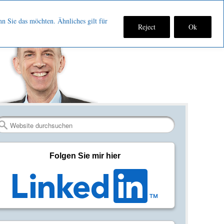
nn Sie das möchten. Ähnliches gilt für
Reject
Ok
Fan
Verbinden
RSS-
werden
auf
Feed
auf
LinkedIn
abonniere
Facebook
Search
Folgen Sie mir hier