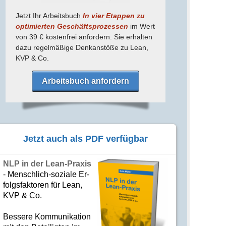
Jetzt Ihr Arbeitsbuch
In vier Etappen zu
optimierten Geschäfts­prozessen
im Wert
von 39 € kostenfrei anfordern. Sie erhalten
dazu regel­mäßige Denk­anstöße zu Lean,
KVP & Co.
Arbeitsbuch anfordern
Jetzt auch als PDF verfügbar
NLP in der Lean-Praxis
- Mensch­lich-soziale Er­
folgs­fak­to­ren für Lean,
KVP & Co.
Bes­se­re Kom­­mu­­ni­ka­tion