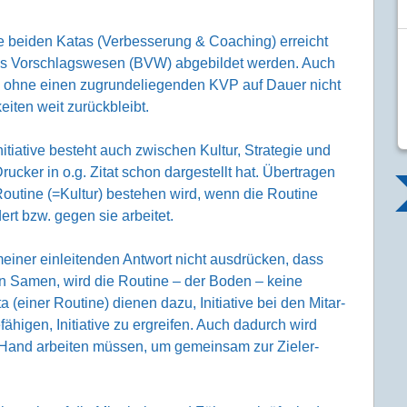
 beiden Katas (Verbes­serung & Coaching) erreicht
liches Vorschlags­wesen (BVW) abgebildet werden. Auch
ohne einen zugrunde­liegenden KVP auf Dauer nicht
eiten weit zurück­bleibt.
tiative besteht auch zwischen Kultur, Strategie und
cker in o.g. Zitat schon dargestellt hat. Über­tragen
 Routine (=Kultur) bestehen wird, wenn die Routine
dert bzw. gegen sie arbeitet.
einer einlei­tenden Antwort nicht aus­drücken, dass
. den Samen, wird die Routine – der Boden – keine
(einer Routine) dienen dazu, Initiative bei den Mitar­
efähigen, Initiative zu ergreifen. Auch dadurch wird
in Hand arbeiten müssen, um gemeinsam zur Zieler­