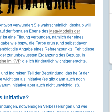
 Antwort verwundert Sie wahrscheinlich, deshalb will
ge auf der formalen Ebene des
Meta-Modells der
g“ ist eine Tilgung verbunden, nämlich der eines
Angabe wie bspw. die Farbe grün (und selbst davon
benötigt die Angabe eines Referenz­punkts. Fehlt diese
ger zur unbewussten Ergänzung des Bezugs. In
tine im KVP
, die ich für deutlich wich­tiger erachte.
nd indirekten Teil der Begrün­dung, das heißt der
wich­tiger als Initiative (es gibt dann auch noch
warum Initiative aber auch nicht unwichtig ist).
 Initiative?
en­dungen, notwendigen Verbesse­rungen und wie