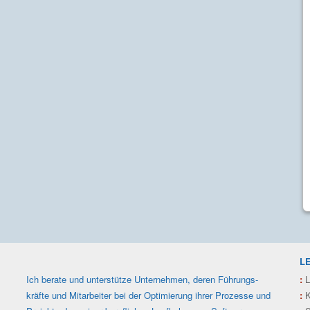
L
Ich berate und unterstütze Unter­nehmen, deren Füh­rungs­
:
L
kräfte und Mit­arbeiter bei der Optimie­rung ihrer Prozesse und
:
K