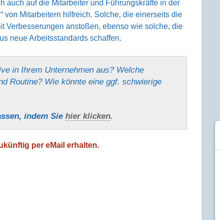
auch auf die Mitar­beiter und Führungs­kräfte in der
von Mitar­beitern hilfreich. Solche, die einer­seits die
amit Verbesse­rungen anstoßen, ebenso wie solche, die
us neue Arbeits­standards schaffen.
tive in Ihrem Unter­nehmen aus? Welche
und Routine? Wie könnte eine ggf. schwierige
assen, indem Sie
hier klicken
.
künftig per eMail erhalten.