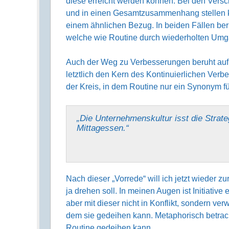
diese erreicht werden können. Bei den Vers
und in einen Gesamt­zusammen­hang stellen k
einem ähn­lichen Bezug. In beiden Fällen b
welche wie Routine durch wieder­holten Umga
Auch der Weg zu Verbesse­rungen beruht auf
letzt­lich den Kern des Konti­nuier­lichen Verb
der Kreis, in dem Routine nur ein Synonym für
„Die Unternehmens­kultur isst die Strat
Mittagessen.“
Nach dieser „Vorrede“ will ich jetzt wieder zur
ja drehen soll. In meinen Augen ist Initiative 
aber mit dieser nicht in Konflikt, sondern v
dem sie gedeihen kann. Metapho­risch betracht
Routine gedeihen kann.