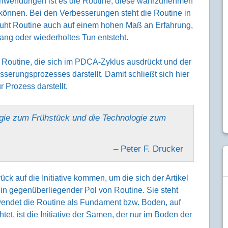
chwen­dungen ist es die Routine, diese wahrzu­nehmen
önnen. Bei den Verbesse­rungen steht die Routine in
eruht Routine auch auf einem hohen Maß an Erfahrung,
ng oder wieder­holtes Tun entsteht.
 Routine, die sich im PDCA-Zyklus ausdrückt und der
es­serungs­prozesses darstellt. Damit schließt sich hier
 Prozess darstellt.
egie zum Frühstück und die Techno­logie zum
– Peter F. Drucker
ück auf die Initia­tive kommen, um die sich der Artikel
ein gegen­über­lie­gender Pol von Routine. Sie steht
erwendet die Routine als Funda­ment bzw. Boden, auf
et, ist die Initiative der Samen, der nur im Boden der