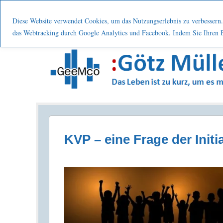
Menu
Skip to content
Start
Leistung
Nutzen
Über mic
Diese Website verwendet Cookies, um das Nutzungserlebnis zu verbessern. 
das Webtracking durch Google Analytics und Facebook. Indem Sie Ihren Be
Prozesse . Systematisch . Kontinuierlich . Verbes
KVP – eine Frage der Initi