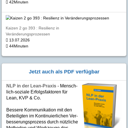
42Minuten
Kaizen 2 go 393 : Resilienz in
Veränderungsprozessen
13.07.2026
44Minuten
Jetzt auch als PDF verfügbar
NLP in der Lean-Praxis
- Mensch­
lich-soziale Er­folgs­fak­to­ren für
Lean, KVP & Co.
Bes­se­re Kom­­mu­­ni­ka­tion mit den
Betei­lig­ten im Kon­ti­nuier­li­chen Ver­
bes­se­rungs­­pro­­zess durch nütz­­liche
Me­­tho­­den und Werk­­zeuge des