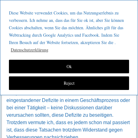
Menu
Skip to content
GeeMco :
Diese Website verwendet Cookies, um das Nutzungserlebnis zu
men
Götz Müller
verbessern. Ich nehme an, dass das für Sie ok ist, aber Sie können
KVP – eine Frage der Tatsachen?
Cookies abschalten, wenn Sie das möchten. Ähnliches gilt für das
Consulting
Webtracking durch Google Analytics und Facebook. Indem Sie
Ihren Besuch auf der Website fortsetzen, akzeptieren Sie die .
Datenschutzerklärung
Ok
I
n diesem Artikel geht es wieder um den Widerstand.
Reject
Allgemein könnte man ja denken, dass Tatsachen –
beispielsweise in Form offensichtlicher und
eingestandener Defizite in einem Geschäftsprozess oder
bei einer Tätigkeit – keine Diskussionen darüber
verursachen sollten, diese Defizite zu beseitigen.
Trotzdem vermute ich, dass es jedem schon mal passiert
ist, dass diese Tatsachen trotzdem Widerstand gegen
Verbesserungen nachsichziehen.