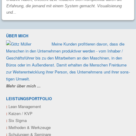
Erfahrung, die jemand mit einem System gemacht. Visualisierung
und...
ÜBER MICH
Meine Kunden profi­tieren davon, dass die
Men­schen in den Unter­nehmen produk­tiver werden - vom Inhaber /
Geschäfts­führer bis zu den Mit­ar­beitern an den Maschi­nen, in den
Büros oder im Außen­dienst. Damit erhalten die Men­schen Frei­räume
zur Weiter­ent­wicklung ihrer Person, des Unter­nehmens und ihrer sons­
tigen Umwelt.
Mehr über mich ...
LEISTUNGSPORTFOLIO
:
Lean Management
:
Kaizen / KVP
:
Six Sigma
:
Methoden & Werkzeuge
:
Schulungen & Seminare