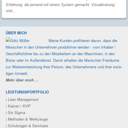
Erfahrung, die jemand mit einem System gemacht. Visualisierung
und...
ÜBER MICH
Meine Kunden profi­tieren davon, dass die
Men­schen in den Unter­nehmen produk­tiver werden - vom Inhaber /
Geschäfts­führer bis zu den Mit­ar­beitern an den Maschi­nen, in den
Büros oder im Außen­dienst. Damit erhalten die Men­schen Frei­räume
zur Weiter­ent­wicklung ihrer Person, des Unter­nehmens und ihrer sons­
tigen Umwelt.
Mehr über mich ...
LEISTUNGSPORTFOLIO
:
Lean Management
:
Kaizen / KVP
:
Six Sigma
:
Methoden & Werkzeuge
:
Schulungen & Seminare