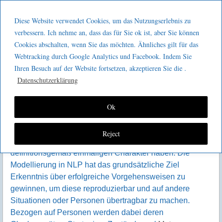
Menu
Skip to content
GeeMco :
Diese Website verwendet Cookies, um das Nutzungserlebnis zu
men
Götz Müller
verbessern. Ich nehme an, dass das für Sie ok ist, aber Sie können
Modellierung erfolgreicher
Cookies abschalten, wenn Sie das möchten. Ähnliches gilt für das
Consulting
Prozesse
Webtracking durch Google Analytics und Facebook. Indem Sie
D
Ihren Besuch auf der Website fortsetzen, akzeptieren Sie die .
ie Modellierung erfolgreicher Prozesse ist der dritte
Datenschutzerklärung
Artikel zum Modellierungsthema nach der
Modellierung erfolgreicher Projektleiter
und der
Modellierung erfolgreicher Projekte
. Die
Ok
Wiederholbarkeit steht hier noch stärker im Vordergrund,
da es bei Prozessen an sich schon um wiederholt
Reject
ablaufende Vorgänge handelt, während Projekte
definitionsgemäß einmaligen Charakter haben. Die
Modellierung in NLP hat das grundsätzliche Ziel
Erkenntnis über erfolgreiche Vorgehensweisen zu
gewinnen, um diese reproduzierbar und auf andere
Situationen oder Personen übertragbar zu machen.
Bezogen auf Personen werden dabei deren