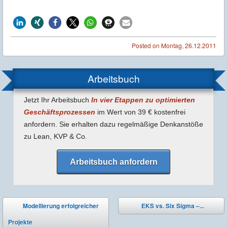
Posted on
Montag, 26.12.2011
Arbeitsbuch
Jetzt Ihr Arbeitsbuch
In vier Etappen zu optimierten
Geschäfts­prozessen
im Wert von 39 € kostenfrei
anfordern. Sie erhalten dazu regel­mäßige Denk­anstöße
zu Lean, KVP & Co.
Arbeitsbuch anfordern
Post navigation
Modellierung erfolgreicher
EKS vs. Six Sigma –...
⬅
➡
Projekte