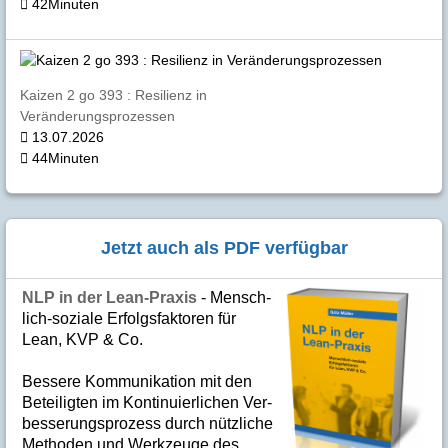
42Minuten
Kaizen 2 go 393 : Resilienz in
Veränderungsprozessen
13.07.2026
44Minuten
Jetzt auch als PDF verfügbar
NLP in der Lean-Praxis
- Mensch­
lich-soziale Er­folgs­fak­to­ren für
Lean, KVP & Co.
Bes­se­re Kom­­mu­­ni­ka­tion mit den
Betei­lig­ten im Kon­ti­nuier­li­chen Ver­
bes­se­rungs­­pro­­zess durch nütz­­liche
Me­­tho­­den und Werk­­zeuge des