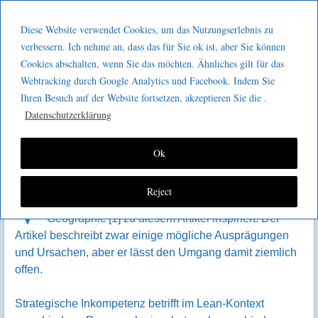
Menu
Skip to content
GeeMco :
Diese Website verwendet Cookies, um das Nutzungserlebnis zu
men
Götz Müller
verbessern. Ich nehme an, dass das für Sie ok ist, aber Sie können
Strategische Inkompetenz im
Cookies abschalten, wenn Sie das möchten. Ähnliches gilt für das
Consulting
Lean-Kontext
Webtracking durch Google Analytics und Facebook. Indem Sie
Ihren Besuch auf der Website fortsetzen, akzeptieren Sie die .
Datenschutzerklärung
Ok
Reject
V
or kurzem hat mich ein Artikel in der National
Geographic [1] zu diesem Artikel inspiriert. Der
Artikel beschreibt zwar einige mögliche Ausprägungen
und Ursachen, aber er lässt den Umgang damit ziemlich
offen.
Strategische Inkompetenz betrifft im Lean-Kontext