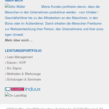
ÜBER MICH
Meine Kunden profi­tieren davon, dass die
Men­schen in den Unter­nehmen produk­tiver werden - vom Inhaber /
Geschäfts­führer bis zu den Mit­ar­beitern an den Maschi­nen, in den
Büros oder im Außen­dienst. Damit erhalten die Men­schen Frei­räume
zur Weiter­ent­wicklung ihrer Person, des Unter­nehmens und ihrer sons­
tigen Umwelt.
Mehr über mich ...
LEISTUNGSPORTFOLIO
:
Lean Management
:
Kaizen / KVP
:
Six Sigma
:
Methoden & Werkzeuge
:
Schulungen & Seminare
©2026 GeeMco : Götz Müller Consulting : Sandäcker 61 : D‑71554 Weissach im Tal