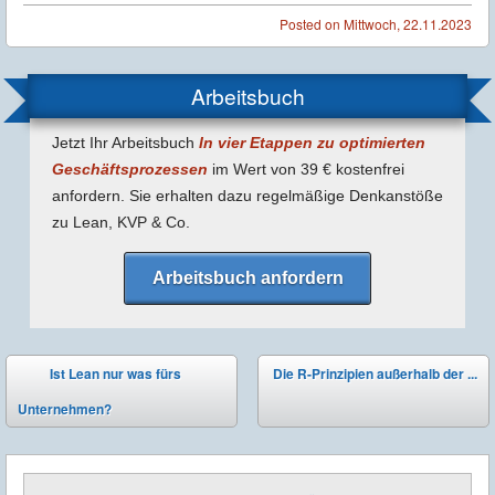
Posted on
Mittwoch, 22.11.2023
Arbeitsbuch
Jetzt Ihr Arbeitsbuch
In vier Etappen zu optimierten
Geschäfts­prozessen
im Wert von 39 € kostenfrei
anfordern. Sie erhalten dazu regel­mäßige Denk­anstöße
zu Lean, KVP & Co.
Arbeitsbuch anfordern
Post navigation
Ist Lean nur was fürs
Die R-Prinzipien außerhalb der ...
⬅
Unternehmen?
➡