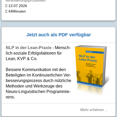
Veränderungsprozessen
13.07.2026
44Minuten
Jetzt auch als PDF verfügbar
NLP in der Lean-Praxis
- Mensch­
lich-soziale Er­folgs­fak­to­ren für
Lean, KVP & Co.
Bes­se­re Kom­­mu­­ni­ka­tion mit den
Betei­lig­ten im Kon­ti­nuier­li­chen Ver­
bes­se­rungs­­pro­­zess durch nütz­­liche
Me­­tho­­den und Werk­­zeuge des
Neuro-Linguis­­ti­schen Pro­­gram­­mie­­
rens.
Mehr erfahren ...