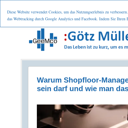
Menu
Skip to content
Start
Leistung
Nutzen
Über mic
Diese Website verwendet Cookies, um das Nutzungserlebnis zu verbessern. 
das Webtracking durch Google Analytics und Facebook. Indem Sie Ihren Be
Prozesse . Systematisch . Kontinuierlich . Verbes
Warum Shopfloor-Manage
sein darf und wie man da