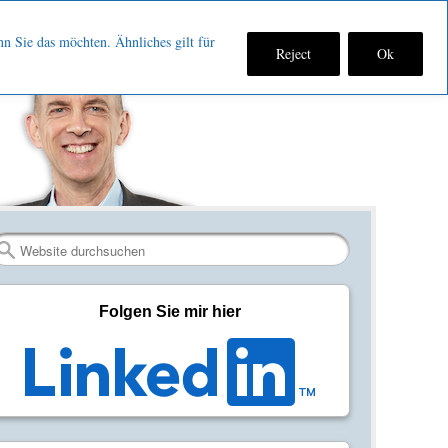
nn Sie das möchten. Ähnliches gilt für
Reject
Ok
Fan
Verbinden
RSS-
werden
auf
Feed
auf
LinkedIn
abonniere
Facebook
Search
Folgen Sie mir hier