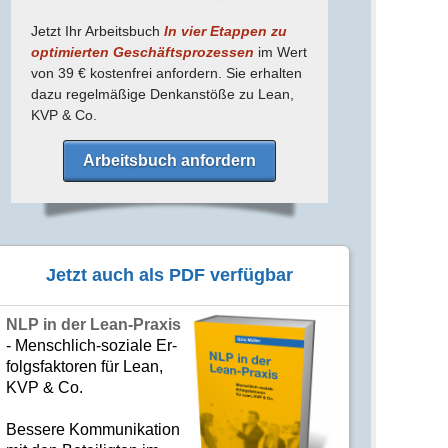
Jetzt Ihr Arbeitsbuch
In vier Etappen zu
optimierten Geschäfts­prozessen
im Wert
von 39 € kostenfrei anfordern. Sie erhalten
dazu regel­mäßige Denk­anstöße zu Lean,
KVP & Co.
Arbeitsbuch anfordern
Jetzt auch als PDF verfügbar
NLP in der Lean-Praxis
- Mensch­lich-soziale Er­
folgs­fak­to­ren für Lean,
KVP & Co.
Bes­se­re Kom­­mu­­ni­ka­tion