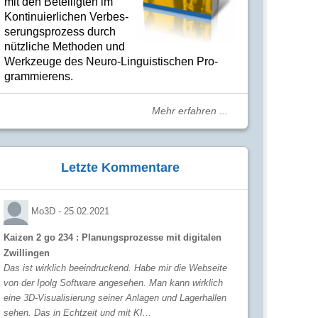
mit den Betei­lig­ten im
Kon­ti­nuier­li­chen Ver­bes­
se­rungs­­pro­­zess durch
nütz­­liche Me­­tho­­den und
Werk­­zeuge des Neuro-Linguis­­ti­schen Pro­­
gram­­mie­­rens.
Mehr erfahren ...
Letzte Kommentare
Mo3D -
25.02.2021
Kaizen 2 go 234 : Planungsprozesse mit digitalen
Zwillingen
Das ist wirklich beeindruckend. Habe mir die Webseite
von der Ipolg Software angesehen. Man kann wirklich
eine 3D-Visualisierung seiner Anlagen und Lagerhallen
sehen. Das in Echtzeit und mit KI...