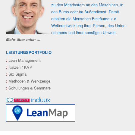
zu den Mit­ar­beitern an den Maschi­nen, in
den Büros oder im Außen­dienst. Damit
erhalten die Men­schen Frei­räume zur
Weiter­ent­wicklung ihrer Person, des Unter­
nehmens und ihrer sons­tigen Umwelt.
Mehr über mich ...
LEISTUNGSPORTFOLIO
:
Lean Management
:
Kaizen / KVP
:
Six Sigma
:
Methoden & Werkzeuge
:
Schulungen & Seminare