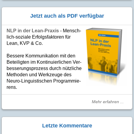
Jetzt auch als PDF verfügbar
NLP in der Lean-Praxis
- Mensch­
lich-soziale Er­folgs­fak­to­ren für
Lean, KVP & Co.
Bes­se­re Kom­­mu­­ni­ka­tion mit den
Betei­lig­ten im Kon­ti­nuier­li­chen Ver­
bes­se­rungs­­pro­­zess durch nütz­­liche
Me­­tho­­den und Werk­­zeuge des
Neuro-Linguis­­ti­schen Pro­­gram­­mie­­
rens.
Mehr erfahren ...
Letzte Kommentare