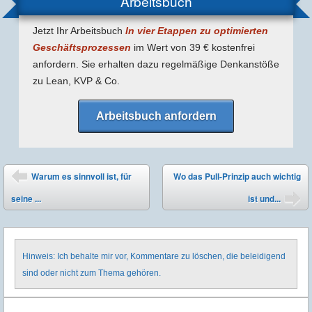
Arbeitsbuch
Jetzt Ihr Arbeitsbuch
In vier Etappen zu optimierten
Geschäfts­prozessen
im Wert von 39 € kostenfrei
anfordern. Sie erhalten dazu regel­mäßige Denk­anstöße
zu Lean, KVP & Co.
Arbeitsbuch anfordern
Post navigation
Warum es sinnvoll ist, für
Wo das Pull-Prinzip auch wichtig
⬅
seine ...
ist und...
➡
Hinweis: Ich behalte mir vor, Kommentare zu löschen, die beleidigend
sind oder nicht zum Thema gehören.