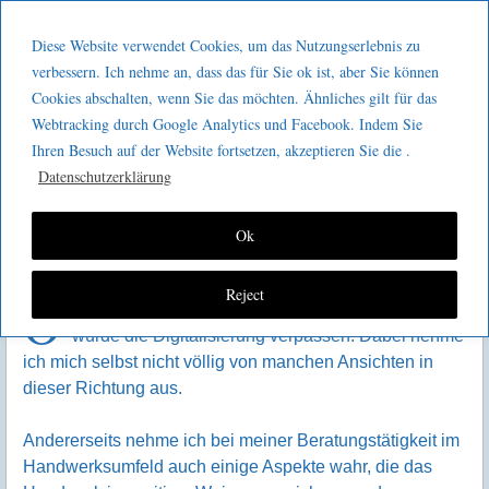
Menu
Skip to content
GeeMco :
Diese Website verwendet Cookies, um das Nutzungserlebnis zu
men
Götz Müller
verbessern. Ich nehme an, dass das für Sie ok ist, aber Sie können
Was die Industrie vom Handwerk
Cookies abschalten, wenn Sie das möchten. Ähnliches gilt für das
Consulting
lernen kann
Webtracking durch Google Analytics und Facebook. Indem Sie
Ihren Besuch auf der Website fortsetzen, akzeptieren Sie die .
Datenschutzerklärung
Ok
Reject
O
ft heißt es, das Handwerk hätte sich überholt und
würde die Digitalisierung verpassen. Dabei nehme
ich mich selbst nicht völlig von manchen Ansichten in
dieser Richtung aus.
Andererseits nehme ich bei meiner Beratungstätigkeit im
Handwerksumfeld auch einige Aspekte wahr, die das