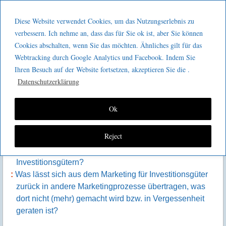
Menu
Skip to content
GeeMco :
Diese Website verwendet Cookies, um das Nutzungserlebnis zu
men
Götz Müller
verbessern. Ich nehme an, dass das für Sie ok ist, aber Sie können
Kaizen 2 go 138 : Marketingprozesse
Cookies abschalten, wenn Sie das möchten. Ähnliches gilt für das
Consulting
Webtracking durch Google Analytics und Facebook. Indem Sie
für Investitionsgüter
Ihren Besuch auf der Website fortsetzen, akzeptieren Sie die .
Datenschutzerklärung
Inhalt der Episode
Ok
Was unterscheidet Marketing für Investitionsgüter von
Reject
„normalem“ B2B-Marketing oder auch B2C-Marketing?
Welche Unterschiede ergeben aus den
Investitionsgütern?
Was lässt sich aus dem Marketing für Investitionsgüter
zurück in andere Marketingprozesse übertragen, was
dort nicht (mehr) gemacht wird bzw. in Vergessenheit
geraten ist?