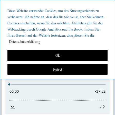
Menu
Skip to content
GeeMco :
Diese Website verwendet Cookies, um das Nutzungserlebnis zu
men
Götz Müller
verbessern. Ich nehme an, dass das für Sie ok ist, aber Sie können
Kaizen 2 go 178 : Post Agile, Post Lean
Cookies abschalten, wenn Sie das möchten. Ähnliches gilt für das
Consulting
Webtracking durch Google Analytics und Facebook. Indem Sie
Ihren Besuch auf der Website fortsetzen, akzeptieren Sie die .
Datenschutzerklärung
Ok
Reject